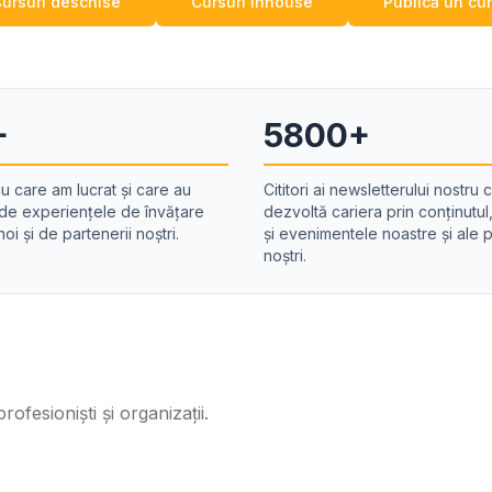
ursuri deschise
Cursuri inhouse
Publică un cu
+
5800+
u care am lucrat și care au
Cititori ai newsletterului nostru c
 de experiențele de învățare
dezvoltă cariera prin conținutul,
oi și de partenerii noștri.
și evenimentele noastre și ale p
noștri.
ofesioniști și organizații.