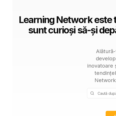
Learning Network este te
sunt curioși să-și depă
Alătură-
developm
inovatoare 
tendințel
Network,