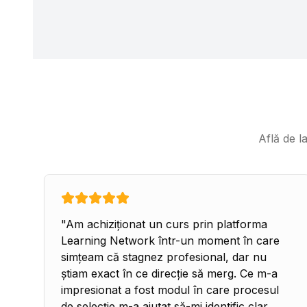
Află de l
"
Am achiziționat un curs prin platforma
Learning Network într-un moment în care
simțeam că stagnez profesional, dar nu
știam exact în ce direcție să merg. Ce m-a
impresionat a fost modul în care procesul
de selecție m-a ajutat să-mi identific clar