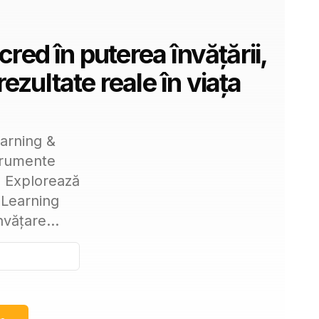
red în puterea învățării,
rezultate reale în viața
earning &
strumente
. Explorează
e Learning
vățare...