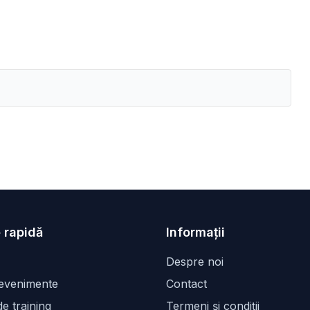
 rapidă
Informații
Despre noi
 evenimente
Contact
e training
Termeni și condiții