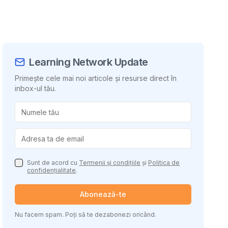
Learning Network Update
Primește cele mai noi articole și resurse direct în
inbox-ul tău.
uie conținutul
Sunt de acord cu
Termenii și condițiile
și
Politica de
confidențialitate
.
Abonează-te
Nu facem spam. Poți să te dezabonezi oricând.