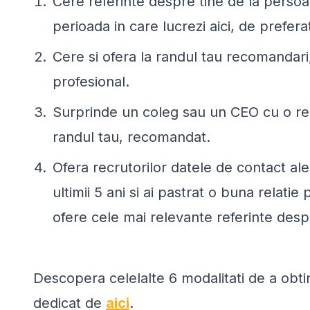
Cere referinte despre tine de la persoan
perioada in care lucrezi aici, de prefera
Cere si ofera la randul tau recomandari
profesional.
Surprinde un coleg sau un CEO cu o recom
randul tau, recomandat.
Ofera recrutorilor datele de contact ale
ultimii 5 ani si ai pastrat o buna relati
ofere cele mai relevante referinte desp
Descopera celelalte 6 modalitati de a obti
dedicat de
aici
.