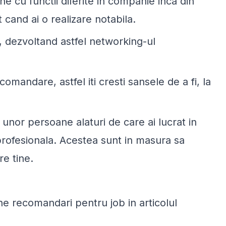
e cu functii diferite in companie inca din
t cand ai o realizare notabila.
, dezvoltand astfel networking-ul
andare, astfel iti cresti sansele de a fi, la
 unor persoane alaturi de care ai lucrat in
e profesionala. Acestea sunt in masura sa
re tine.
ne recomandari pentru job in articolul