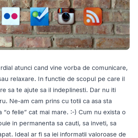
rdial atunci cand vine vorba de comunicare,
au relaxare. In functie de scopul pe care il
e sa te ajute sa il indeplinesti. Dar nu iti
cru. Ne-am cam prins cu totii ca asa sta
a “
o felie
” cat mai mare. :-) Cum nu exista o
buie in permanenta sa cauti, sa inveti, sa
 capat. Ideal ar fi sa iei informatii valoroase de