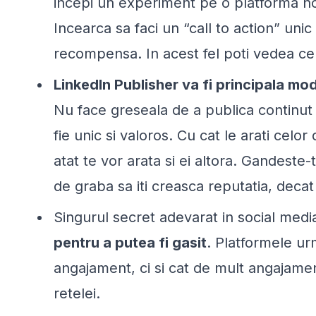
incepi un experiment pe o platforma nou
Incearca sa faci un “call to action” unic
recompensa. In acest fel poti vedea ce 
LinkedIn Publisher va fi principala mod
Nu face greseala de a publica continut “
fie unic si valoros. Cu cat le arati celor
atat te vor arata si ei altora. Gandeste
de graba sa iti creasca reputatia, decat s
Singurul secret adevarat in social medi
pentru a putea fi gasit
. Platformele ur
angajament, ci si cat de mult angajamen
retelei.