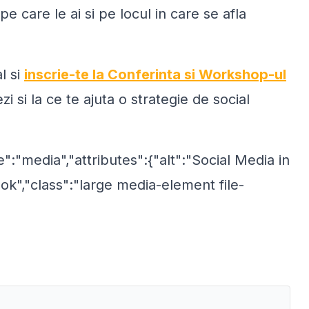
 care le ai si pe locul in care se afla
l si
inscrie-te la Conferinta si Workshop-ul
 si la ce te ajuta o strategie de social
":"media","attributes":{"alt":"Social Media in
","class":"large media-element file-