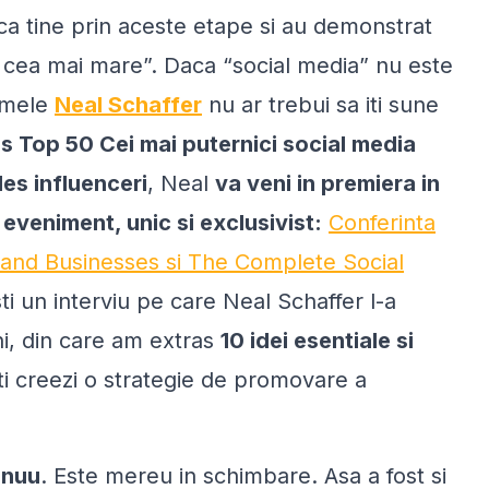
ca tine prin aceste etape si au demonstrat
a cea mai mare
”. Daca “
social media
” nu este
numele
Neal Schaffer
nu ar trebui sa iti sune
s Top 50 Cei mai puternici social media
les influenceri
, Neal
va veni in premiera in
eveniment, unic si exclusivist:
Conferinta
 and Businesses
si
The Complete Social
ti un interviu pe care Neal Schaffer l-a
ni, din care am extras
10 idei esentiale si
iti creezi o strategie de promovare a
inuu
. Este mereu in schimbare. Asa a fost si