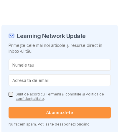
Learning Network Update
Primește cele mai noi articole și resurse direct în
inbox-ul tău.
uie conținutul
Sunt de acord cu
Termenii și condițiile
și
Politica de
confidențialitate
.
Abonează-te
Nu facem spam. Poți să te dezabonezi oricând.