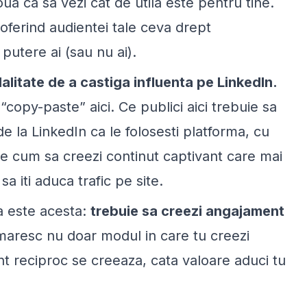
a ca sa vezi cat de utila este pentru tine.
 oferind audientei tale ceva drept
putere ai (sau nu ai).
alitate de a castiga influenta pe LinkedIn.
copy-paste” aici. Ce publici aici trebuie sa
 de la LinkedIn ca le folosesti platforma, cu
-te cum sa creezi continut captivant care mai
a iti aduca trafic pe site.
a este acesta:
trebuie sa creezi angajament
maresc nu doar modul in care tu creezi
t reciproc se creeaza, cata valoare aduci tu