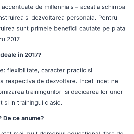
 accentuate de millennials – acestia schimba
 instruirea si dezvoltarea personala. Pentru
ruirea sunt primele beneficii cautate pe piata
tru 2017
ideale in 2017?
 flexibilitate, caracter practic si
ria respectiva de dezvoltare. Incet incet ne
mizarea trainingurilor si dedicarea lor unor
si in trainingul clasic.
e? De ce anume?
u atat mai mult domeniul educational, fara de