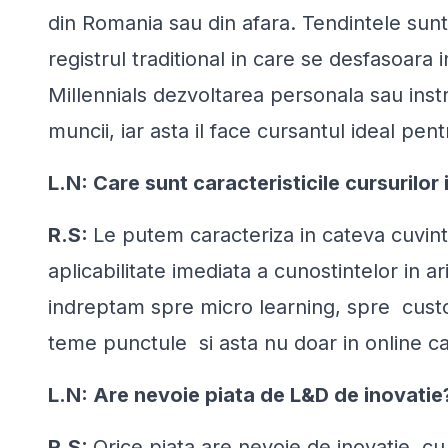
din Romania sau din afara. Tendintele sunt
registrul traditional in care se desfasoara
Millennials dezvoltarea personala sau inst
muncii, iar asta il face cursantul ideal pen
L.N: Care sunt caracteristicile cursurilor 
R.S:
Le putem caracteriza in cateva cuvinte:
aplicabilitate imediata a cunostintelor in a
indreptam spre micro learning, spre custo
teme punctule si asta nu doar in online cat 
L.N: Are nevoie piata de L&D de inovati
R.S:
Orice piata are nevoie de inovatie, c