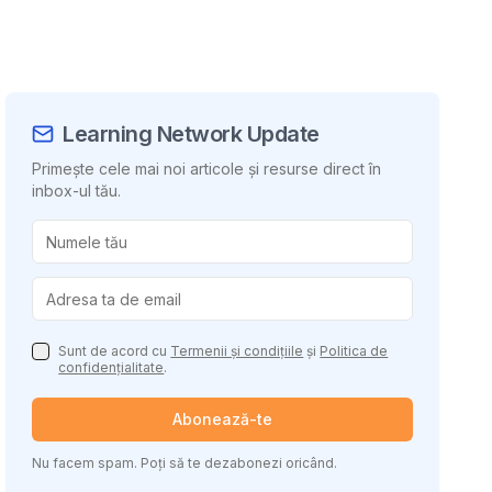
Learning Network Update
Primește cele mai noi articole și resurse direct în
inbox-ul tău.
uie conținutul
Sunt de acord cu
Termenii și condițiile
și
Politica de
confidențialitate
.
Abonează-te
Nu facem spam. Poți să te dezabonezi oricând.