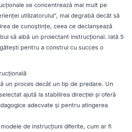
strucționale se concentrează mai mult pe
rienței utilizatorului”, mai degrabă decât să
sușirea de cunoștințe, ceea ce declanșează
rebui să aibă un proiectant instrucțional. Iată 5
regătești pentru a construi cu succes o
rucțională
bă un proces decât un tip de predare. Un
lectat ajută la stabilirea direcției și oferă
pedagogice adecvate și pentru atingerea
modele de instrucțiuni diferite, cum ar fi