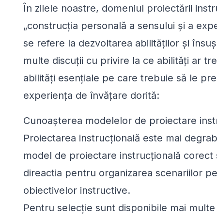
În zilele noastre, domeniul proiectării in
„construcția personală a sensului și a expe
se refere la dezvoltarea abilităților și în
multe discuții cu privire la ce abilități ar t
abilități esențiale pe care trebuie să le p
experiența de învățare dorită:
Cunoașterea modelelor de proiectare inst
Proiectarea instrucțională este mai degra
model de proiectare instrucțională corect se
direactia pentru organizarea scenariilor 
obiectivelor instructive.
Pentru selecție sunt disponibile mai multe 