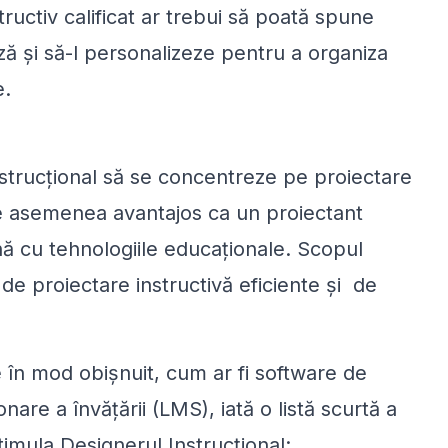
uctiv calificat ar trebui să poată spune
ză și să-l personalizeze pentru a organiza
e.
instrucțional să se concentreze pe proiectare
i de asemenea avantajos ca un proiectant
nă cu tehnologiile educaționale. Scopul
 de proiectare instructivă eficiente și de
e în mod obișnuit, cum ar fi software de
are a învățării (LMS), iată o listă scurtă a
timula Designerul Instrucțional: