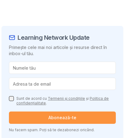
Learning Network Update
Primește cele mai noi articole și resurse direct în
inbox-ul tău.
uie conținutul
Sunt de acord cu
Termenii și condițiile
și
Politica de
confidențialitate
.
Abonează-te
Nu facem spam. Poți să te dezabonezi oricând.