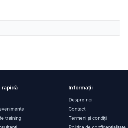
 rapidă
Informații
Despre noi
 evenimente
Contact
e training
Termeni și condiții
sultanți
Politica de confidențialitate