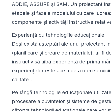
ADDIE, ASSURE și SAM. Un proiectant instr
etapele și fazele modelului cu care lucrea
componente și activități instructive relativ
Experiență cu tehnologiile educaționale
Deși există așteptări ale unui proiectant 
(planificare și creare de materiale), ar f
instructiv să aibă experiență de primă mâ
experiențelor este acela de a oferi servicii
calitate .
Pe lângă tehnologiile educaționale utilizat
procesare a cuvintelor și sisteme de gestion
câtorva tehnologii educaționale care vor s