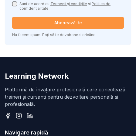
Sunt de acord cu
Termenii și condițiile
și
Politica de
confidențialitate
.
Abonează-te
Nu facem spam. Poți să te dezabonezi oricând.
Learning Network
Platformă de învățare profesională care conectează
traineri și cursanți pentru dezvoltare personală și
profesională.
Facebook
Instagram
LinkedIn
Navigare rapidă