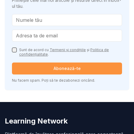
Primește cele mai noi articole și resurse direct în inbox-
ul tău.
Sunt de acord cu
Termenii și condițiile
și
Politica de
confidențialitate
.
Abonează-te
Nu facem spam. Poți să te dezabonezi oricând.
Learning Network