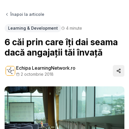
Înapoi la articole
Learning & Development
4
minute
6 căi prin care îți dai seama
dacă angajații tăi învață
Echipa LearningNetwork.ro
Distr
2 octombrie 2018