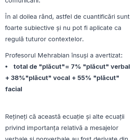
comunicării.
În al doilea rând, astfel de cuantificări sunt
foarte subiective și nu pot fi aplicate ca
regulă tuturor contextelor.
Profesorul Mehrabian însuși a avertizat:
⦁ total de "plăcut"= 7% "plăcut" verbal
+ 38%"plăcut" vocal + 55% "plăcut"
facial
Rețineți că această ecuație și alte ecuații
privind importanța relativă a mesajelor
verbale și nonverbale au fost derivate din