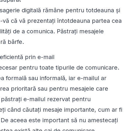
esagerie digitală rămâne pentru totdeauna și
ți-vă că vă prezentați întotdeauna partea cea
lități de a comunica. Păstrați mesajele
ră bârfe.
ficientă prin e-mail
ecesar pentru toate tipurile de comunicare.
 formală sau informală, iar e-mailul ar
rea prioritară sau pentru mesajele care
 păstrați e-mailul rezervat pentru
eți când căutați mesaje importante, cum ar fi
t. De aceea este important să nu amestecați
stea există alte cai de comunicare.