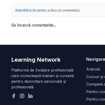
Autentifică-te
pentru a lăsa un comentariu.
Se încarcă comentariile...
Learning Network
Navigare
Articole
Platformă de învățare profesională
care conectează traineri și cursanți
Cursuri și
pentru dezvoltare personală și
Companii d
profesională.
Pentru con
Pentru co
Facebook
Instagram
LinkedIn