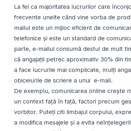
La fel ca majoritatea lucrurilor care înconj
frecvente unelte când vine vorba de produc
mailul este un mijloc eficient de comunica
telefonice și este un standard de comunicar
parte, e-mailul consumă destul de mult ti
că angajații petrec aproximativ 30% din ti
a face lucrurile mai complicate, mulți angaj
obiceiurile de scriere a unui e-mail.
De exemplu, comunicarea online crește ris
un context față în față, factori precum gest
vorbitor. Puteți citi limbajul corpului, expre
a modifica mesajele și a evita neînțelegeri