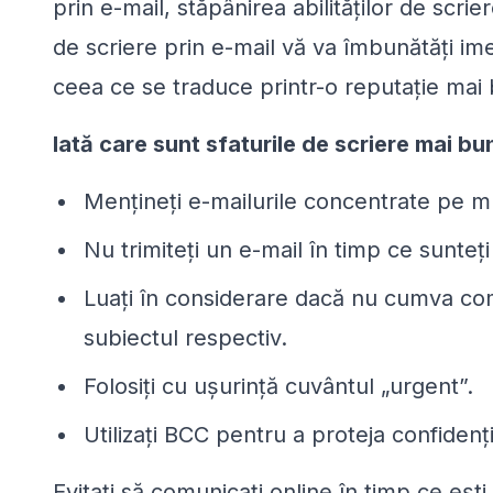
prin e-mail, stăpânirea abilităților de scrie
de scriere prin e-mail vă va îmbunătăți ime
ceea ce se traduce printr-o reputație mai 
Iată care sunt sfaturile de scriere mai bu
Mențineți e-mailurile concentrate pe mu
Nu trimiteți un e-mail în timp ce sunteț
Luați în considerare dacă nu cumva com
subiectul respectiv.
Folosiți cu ușurință cuvântul „urgent”.
Utilizați BCC pentru a proteja confidenți
Evitați să comunicați online în timp ce ești