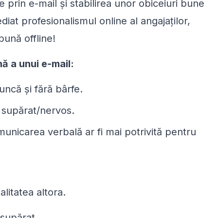
re prin e-mail și stabilirea unor obiceiuri bune
diat profesionalismul online al angajaților,
bună offline!
nă a unui e-mail:
ncă și fără bârfe.
i supărat/nervos.
unicarea verbală ar fi mai potrivită pentru
alitatea altora.
 supărat