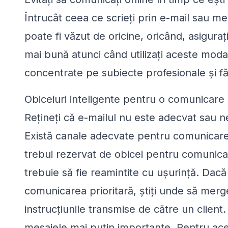
Întrucât ceea ce scrieți prin e-mail sau m
poate fi văzut de oricine, oricând, asigura
mai bună atunci când utilizați aceste moda
concentrate pe subiecte profesionale și fă
Obiceiuri inteligente pentru o comunicare e
Rețineți că e-mailul nu este adecvat sau n
Există canale adecvate pentru comunicarea
trebui rezervat de obicei pentru comunica
trebuie să fie reamintite cu ușurință. Dacă
comunicarea prioritară, știți unde să merg
instrucțiunile transmise de către un clien
mesajele mai puțin importante. Pentru ace