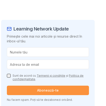
Learning Network Update
Primește cele mai noi articole și resurse direct în
inbox-ul tău.
uie conținutul
Sunt de acord cu
Termenii și condițiile
și
Politica de
confidențialitate
.
Abonează-te
Nu facem spam. Poți să te dezabonezi oricând.