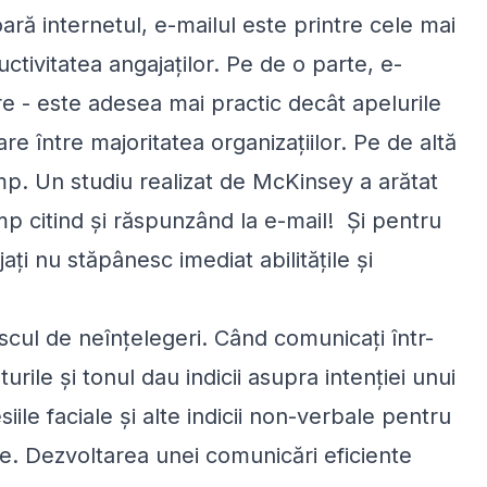
oară internetul, e-mailul este printre cele mai
tivitatea angajaților. Pe de o parte, e-
re - este adesea mai practic decât apelurile
e între majoritatea organizațiilor. Pe de altă
mp. Un studiu realizat de McKinsey a arătat
mp citind și răspunzând la e-mail! Și pentru
ați nu stăpânesc imediat abilitățile și
cul de neînțelegeri. Când comunicați într-
urile și tonul dau indicii asupra intenției unui
siile faciale și alte indicii non-verbale pentru
le. Dezvoltarea unei comunicări eficiente