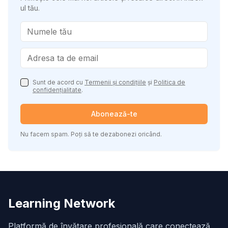
ul tău.
Sunt de acord cu
Termenii și condițiile
și
Politica de
confidențialitate
.
Abonează-te
Nu facem spam. Poți să te dezabonezi oricând.
Learning Network
Platformă de învățare profesională care conectează