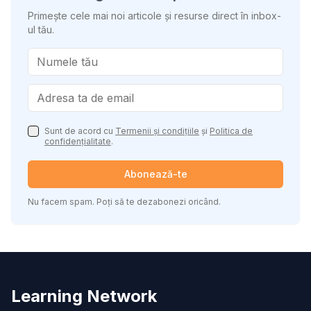
Primește cele mai noi articole și resurse direct în inbox-
ul tău.
Sunt de acord cu
Termenii și condițiile
și
Politica de
confidențialitate
.
Abonează-te
Nu facem spam. Poți să te dezabonezi oricând.
Learning Network