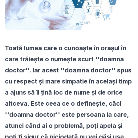
Toat
ă lumea care o cunoaşte în oraşul în
care trăieşte o numeşte scurt ''doamna
doctor''. Iar acest ''doamna doctor'' spus
cu respect şi mare simpatie în acelaşi timp
a ajuns să îi ţină loc de nume şi de orice
altceva. Este ceea ce o defineşte, căci
''doamna doctor'' este persoana la care,
atunci când ai o problemă, poţi apela şi
poţi fi sigur că niciodată nu vei găsi uşa