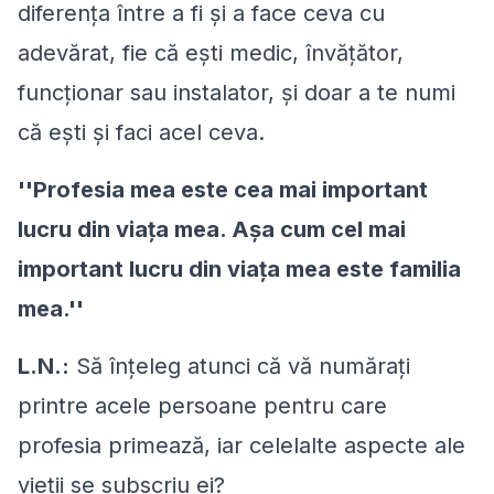
diferenţa între a fi şi a face ceva cu
adevărat, fie că eşti medic, învăţător,
funcţionar sau instalator, şi doar a te numi
că eşti şi faci acel ceva.
''Profesia mea este cea mai important
lucru din viaţa mea. Aşa cum cel mai
important lucru din viaţa mea este familia
mea.''
L.N.:
Să înţeleg atunci că vă număraţi
printre acele persoane pentru care
profesia primează, iar celelalte aspecte ale
vieţii se subscriu ei?