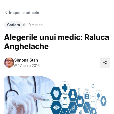
Înapoi la articole
Cariera
10
minute
Alegerile unui medic: Raluca
Anghelache
Simona Stan
Distr
17 iunie 2016