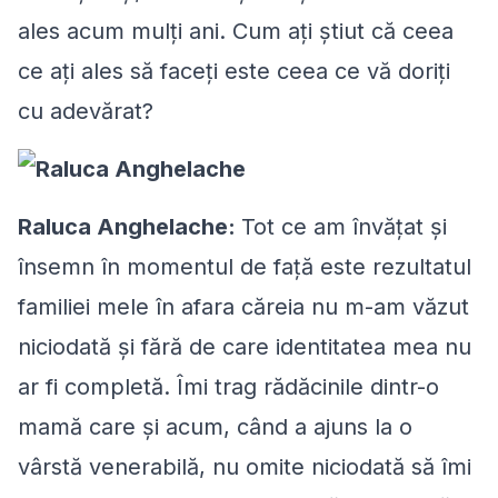
ales acum mulţi ani. Cum aţi ştiut că ceea
ce aţi ales să faceţi este ceea ce vă doriţi
cu adevărat?
Raluca Anghelache:
Tot ce am învăţat şi
însemn în momentul de faţă este rezultatul
familiei mele în afara căreia nu m-am văzut
niciodată şi fără de care identitatea mea nu
ar fi completă. Îmi trag rădăcinile dintr-o
mamă care şi acum, când a ajuns la o
vârstă venerabilă, nu omite niciodată să îmi