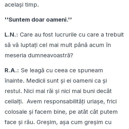
acelaşi timp.
''Suntem doar oameni.''
L.N.:
Care au fost lucrurile cu care a trebuit
să vă luptaţi cel mai mult până acum în
meseria dumneavoastră?
R.A.:
Se leagă cu ceea ce spuneam
înainte. Medicii sunt şi ei oameni ca şi
restul. Nici mai răi şi nici mai buni decât
ceilalţi. Avem responsabilităţi uriaşe, frici
colosale şi facem bine, pe atât cât putem
face şi rău. Greşim, aşa cum greşim cu