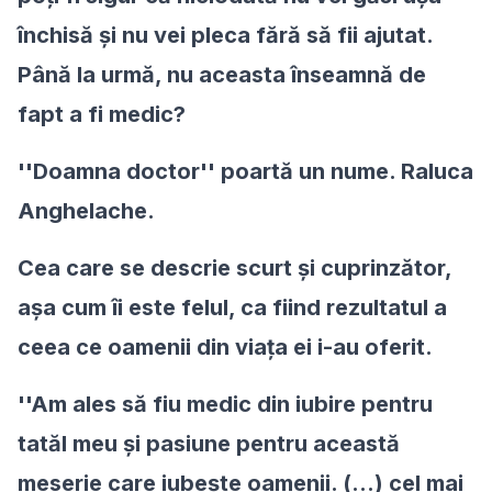
închisă şi nu vei pleca fără să fii ajutat.
Până la urmă, nu aceasta înseamnă de
fapt a fi medic?
''Doamna doctor'' poartă un nume. Raluca
Anghelache.
Cea care se descrie scurt şi cuprinzător,
aşa cum îi este felul, ca fiind rezultatul a
ceea ce oamenii din viaţa ei i-au oferit.
''Am ales să fiu medic din iubire pentru
tatăl meu şi pasiune pentru această
meserie care iubeşte oamenii. (...) cel mai