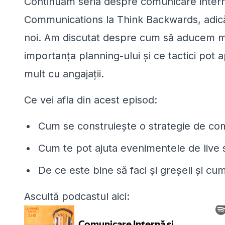
Continuăm seria despre comunicare inter
Communications la Think Backwards, adic
noi. Am discutat despre cum să aducem m
importanța planning-ului și ce tactici pot 
mult cu angajații.
Ce vei afla din acest episod:
Cum se construiește o strategie de com
Cum te pot ajuta evenimentele de live s
De ce este bine să faci și greșeli și cu
Ascultă podcastul aici: