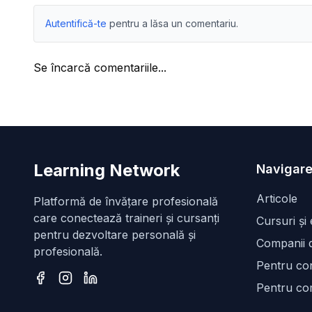
Autentifică-te
pentru a lăsa un comentariu.
Se încarcă comentariile...
Learning Network
Navigare
Articole
Platformă de învățare profesională
care conectează traineri și cursanți
Cursuri și
pentru dezvoltare personală și
Companii d
profesională.
Pentru con
Pentru co
Facebook
Instagram
LinkedIn