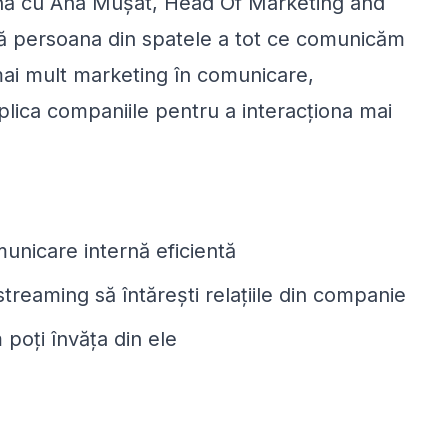
nă cu Ana Mușat, Head Of Marketing and
ă persoana din spatele a tot ce comunicăm
ai mult marketing în comunicare,
aplica companiile pentru a interacționa mai
unicare internă eficientă
treaming să întărești relațiile din companie
m poți învăța din ele