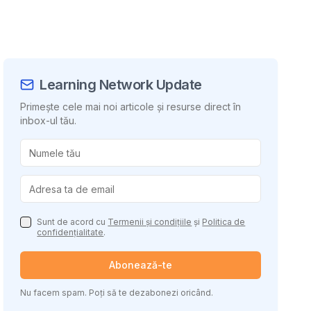
Learning Network Update
Primește cele mai noi articole și resurse direct în
inbox-ul tău.
uie conținutul
Sunt de acord cu
Termenii și condițiile
și
Politica de
confidențialitate
.
Abonează-te
Nu facem spam. Poți să te dezabonezi oricând.