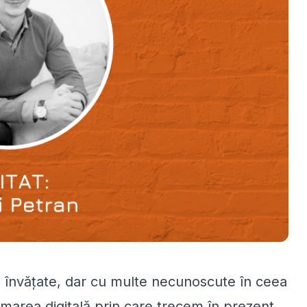
i învățate, dar cu multe necunoscute în ceea
ormarea digitală prin care trecem în prezent.