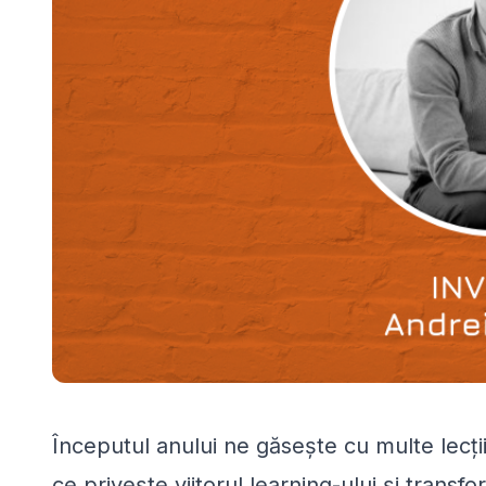
Începutul anului ne găsește cu multe lecți
ce privește viitorul learning-ului și transf