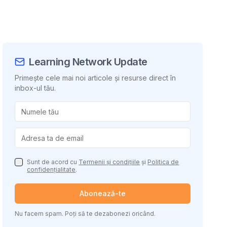
Learning Network Update
Primește cele mai noi articole și resurse direct în
inbox-ul tău.
uie conținutul
Sunt de acord cu
Termenii și condițiile
și
Politica de
confidențialitate
.
Abonează-te
Nu facem spam. Poți să te dezabonezi oricând.