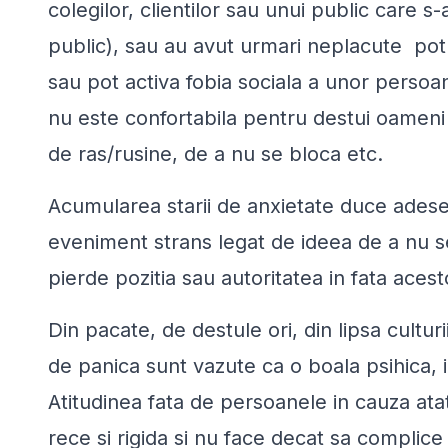
colegilor, clientilor sau unui public care s-
public), sau au avut urmari neplacute pot
sau pot activa
fobia sociala
a unor persoane
nu este confortabila pentru destui oameni
de ras/rusine, de a nu se bloca etc.
Acumularea starii de anxietate duce adeseo
eveniment strans legat de ideea de a nu se 
pierde pozitia sau autoritatea in fata acest
Din pacate, de destule ori, din lipsa culturii
de panica sunt vazute ca o boala psihica, i
Atitudinea fata de persoanele in cauza ata
rece si rigida si nu face decat sa complice