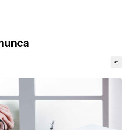
 munca
Distrib