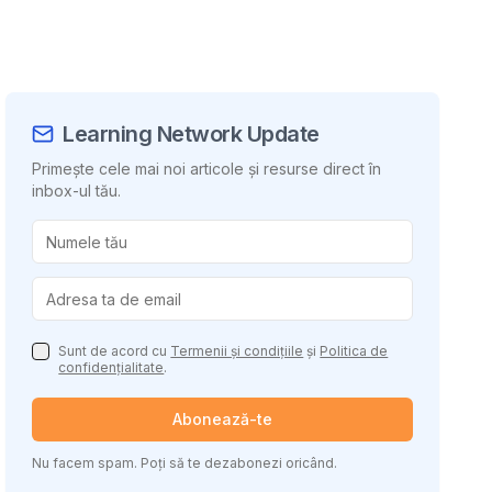
Learning Network Update
Primește cele mai noi articole și resurse direct în
inbox-ul tău.
uie conținutul
Sunt de acord cu
Termenii și condițiile
și
Politica de
confidențialitate
.
Abonează-te
Nu facem spam. Poți să te dezabonezi oricând.