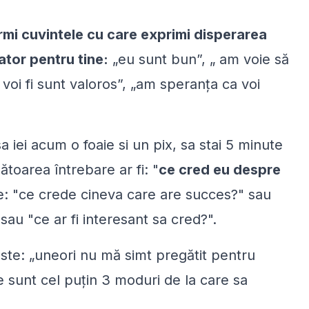
rmi cuvintele cu care exprimi disperarea
ator pentru tine:
„
eu sunt bun
”, „
am voie să
voi fi sunt valoros
”, „
am speranța ca voi
sa iei acum o foaie si un pix, sa stai 5 minute
ătoarea întrebare ar fi: "
ce cred eu despre
: "
ce crede cineva care are succes?
" sau
 sau "
ce ar fi interesant sa cred?
".
te: „
uneori nu mă simt pregătit pentru
e sunt cel puţin 3 moduri de la care sa