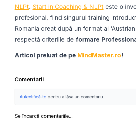
NLPt
.
Start in Coaching & NLPt
e
ste o inve
profesional, fiind
singurul training introdu
Romania creat după un format al 'Austrian
respectă criteriile de
formare
Professiona
Articol preluat de pe
MindMaster.ro
!
Comentarii
Autentifică-te
pentru a lăsa un comentariu.
Se încarcă comentariile...