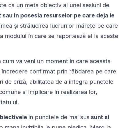
te ca un meta obiectiv al unei sesiuni de
t sau in posesia resurselor pe care deja le
ea şi strălucirea lucrurilor măreţe pe care
 a modului în care se raportează el la aceste
ina cum va veni un moment in care aceasta
 încredere confirmat prin răbdarea pe care
ri de criză, abilitatea de a integra punctele
omune si implicare in realizarea lor,
tatului.
obiectivele
in punctele de mai sus
sunt si
o mana invizibila le pune piedica. Merg la