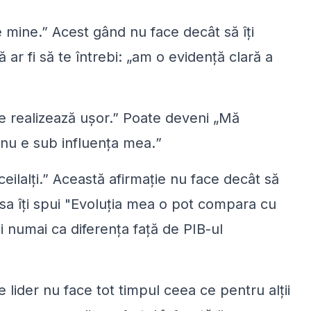
e mine
.” Acest gând nu face decât să îţi
ar fi să te întrebi: „
am o evidenţă clară a
 realizează uşor.”
Poate deveni „
Mă
 nu e sub influenţa mea.
”
eilalţi
.” Această afirmaţie nu face decât să
a îți spui "
Evoluția mea o pot compara cu
ni numai ca diferența faţă de PIB-ul
ce lider nu face tot timpul ceea ce pentru alții