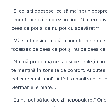
„
Şi ceilalţi obosesc, ce să mai spun despr
reconfirme că nu crezi în tine. O alternativă 
ceea ce pot şi ce nu pot cu adevărat?
”
„
Mă simt nesigur dacă planurile mele nu se
focalizez pe ceea ce pot şi nu pe ceea ce
„
Nu mă preocupă ce fac şi ce realizări au c
te menţină în zona ta de confort. Ai putea s
cei care sunt buni
". Altfel romanii sunt bu
Germaniei e mare...
„
Eu nu pot să iau decizii nepopulare
.” Ori