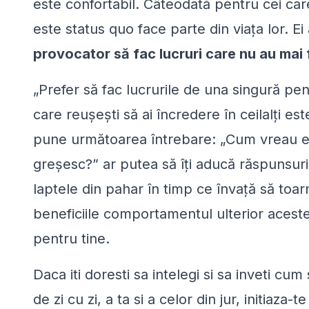
este confortabil. Câteodată pentru cei car
este status quo face parte din viața lor. Ei
provocator să fac lucruri care nu au mai
„
Prefer să fac lucrurile de una singură pent
care reușești să ai încredere în ceilalţi est
pune următoarea întrebare: „
Cum vreau eu
greşesc?
” ar putea să îţi aducă răspunsur
laptele din pahar în timp ce învaţă să toar
beneficiile comportamentul ulterior acestei 
pentru tine.
Daca iti doresti sa intelegi si sa inveti cum
de zi cu zi, a ta si a celor din jur, initiaza-t