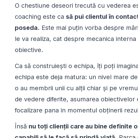
O chestiune deseori trecută cu vederea es
coaching este ca
să pui clientul în contac
poseda.
Este mai puțin vorba despre mărim
le va realiza, cat despre mecanica interna
obiective.
Ca să construiești o echipa, îți poți imag
echipa este deja matura: un nivel mare de
o au membrii unii cu alții chiar şi pe vremu
de vedere diferite, asumarea obiectivelor c
focalizare pana in momentul obținerii rezul
Însă
nu toți clienții care au bine definite 
capabili să le facă să prindă viaţă
. Parca 