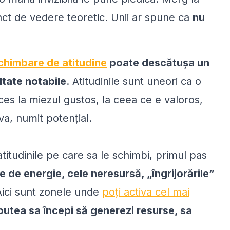
punct de vedere teoretic. Unii ar spune ca
nu
chimbare de atitudine
poate descătușa un
ltate notabile
. Atitudinile sunt uneori ca o
es la miezul gustos, la ceea ce e valoros,
va, numit potențial.
atitudinile pe care sa le schimbi, primul pas
ite de energie, cele neresursă, „îngrijorările”
ici sunt zonele unde
poți activa cel mai
putea sa începi să generezi resurse, sa