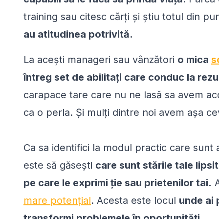
training sau citesc cărţi şi ştiu totul din 
au atitudinea potrivită.
La acești manageri sau vânzători
o mica
s
întreg set de abilitați care conduc la rezu
carapace tare care nu ne lasă sa avem acc
ca o perla. Şi mulți dintre noi avem așa ce
Ca sa identifici la modul practic care sunt 
este să găsești
care sunt stările tale lips
pe care le exprimi ție sau prietenilor tai.
A
mare potențial
. Acesta este locul
unde ai 
transformi problemele în oportunităţi.