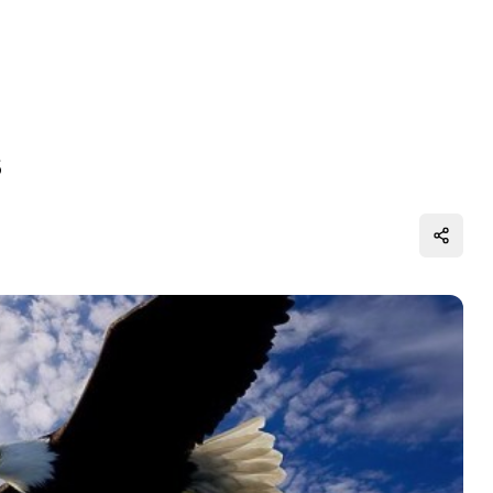
s
Distrib