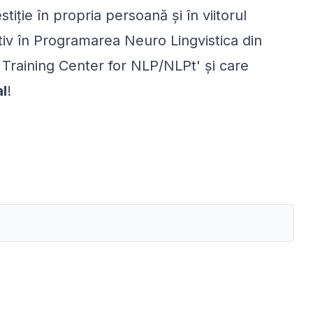
stiţie în propria persoană şi în viitorul
ctiv în Programarea Neuro Lingvistica din
 Training Center for NLP/NLPt' şi care
l
!