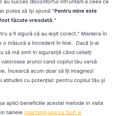
e au succes disconfortul înfruntării a ceea ce
 ar putea să îşi spună "
Pentru mine este
 fost făcute vreodată.
"
ru a fi sigură că au ieşit corect
.” Maniera în
e o măsură a încrederii în tine. Dacă ţi-ai
 să mă simt în siguranţă când ceilalţi
i valoroase arunci cand copilul tău varsă
ne. Încearcă acum doar să îţi imaginezi
atitudini cu potenţial: pentru copilul tău şi
 sa aplici beneficiile acestei metode in viata
e in tainele
coaching-ului cu NLP si