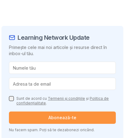
Learning Network Update
Primește cele mai noi articole și resurse direct în
inbox-ul tău.
uie conținutul
Sunt de acord cu
Termenii și condițiile
și
Politica de
confidențialitate
.
Abonează-te
Nu facem spam. Poți să te dezabonezi oricând.