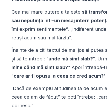
Cea mai mare putere a ta este
să transfo
sau neputința într-un mesaj intern potenţ
îmi exprim sentimentele
”, „
indiferent unde 
reuși acum sau mai târziu
”.
Înainte de a citi textul de mai jos ai putea 
şi să te întrebi: "
unde mă simt slab?
". Urm
mine când mă simt slab?
" Apoi întreabă-te
"
care ar fi opusul a ceea ce cred acum?
"
Dacă de exemplu atitudinea ta de acum es
ceea ce am de făcut
” te poți întreba: „
car
pornesc
.”