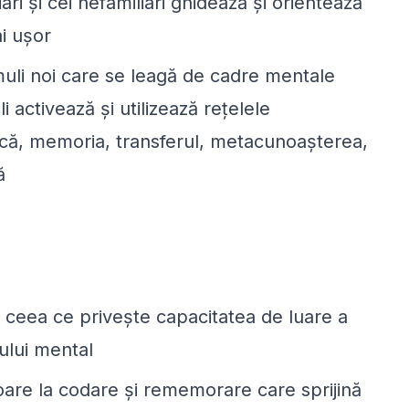
ari și cei nefamiliari ghidează și orientează
ai ușor
muli noi care se leagă de cadre mentale
i activează și utilizează rețelele
ică, memoria, transferul, metacunoașterea,
ă
n ceea ce privește capacitatea de luare a
xului mental
oare la codare și rememorare care sprijină