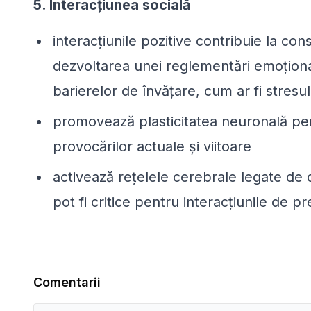
5. Interacțiunea socială
interacțiunile pozitive contribuie la c
dezvoltarea unei reglementări emoționa
barierelor de învățare, cum ar fi stresul
promovează plasticitatea neuronală pen
provocărilor actuale și viitoare
activează rețelele cerebrale legate de d
pot fi critice pentru interacțiunile de p
Comentarii