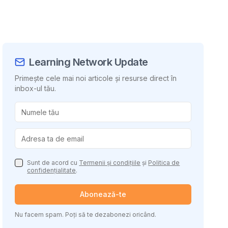
Learning Network Update
Primește cele mai noi articole și resurse direct în
inbox-ul tău.
uie conținutul
Sunt de acord cu
Termenii și condițiile
și
Politica de
confidențialitate
.
Abonează-te
Nu facem spam. Poți să te dezabonezi oricând.