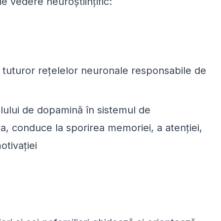
 de vedere neuroștiințific:
a tuturor rețelelor neuronale responsabile de
lului de dopamină în sistemul de
ta, conduce la sporirea memoriei, a atenției,
otivației