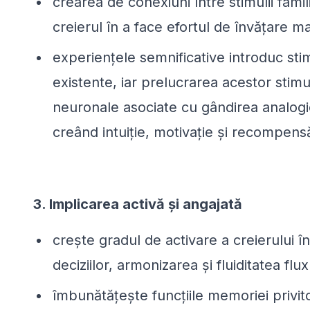
crearea de conexiuni între stimulii famili
creierul în a face efortul de învățare m
experiențele semnificative introduc sti
existente, iar prelucrarea acestor stimul
neuronale asociate cu gândirea analog
creând intuiție, motivație și recompens
3. Implicarea activă și angajată
crește gradul de activare a creierului î
deciziilor, armonizarea și fluiditatea flu
îmbunătățește funcțiile memoriei privit