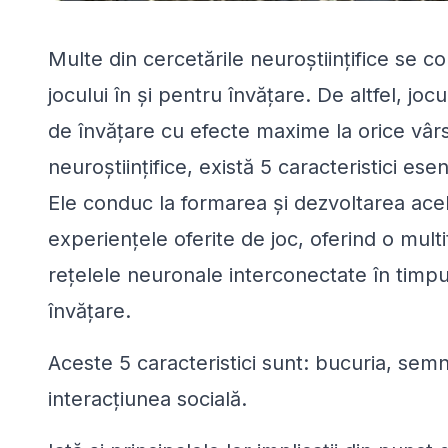
Multe din cercetările neuroștiințifice se co
jocului în și pentru învățare. De altfel, jo
de învățare cu efecte maxime la orice vârst
neuroștiințifice, există 5 caracteristici ese
Ele conduc la formarea și dezvoltarea acelo
experiențele oferite de joc, oferind o mult
rețelele neuronale interconectate în timpul
învățare.
Aceste 5 caracteristici sunt: bucuria, semni
interacțiunea socială.