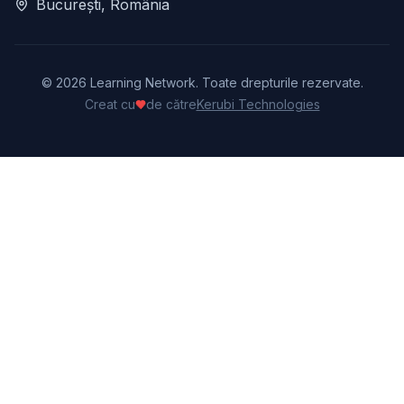
București, România
©
2026
Learning Network. Toate drepturile rezervate.
Creat cu
de către
Kerubi Technologies