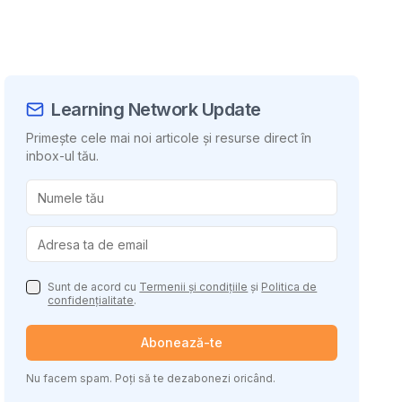
Learning Network Update
Primește cele mai noi articole și resurse direct în
inbox-ul tău.
uie conținutul
Sunt de acord cu
Termenii și condițiile
și
Politica de
confidențialitate
.
Abonează-te
Nu facem spam. Poți să te dezabonezi oricând.