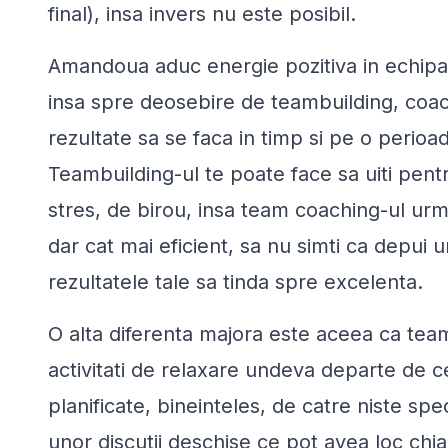
final), insa invers nu este posibil.
Amandoua aduc energie pozitiva in echipa, 
insa spre deosebire de teambuilding, coa
rezultate sa se faca in timp si pe o perioa
Teambuilding-ul te poate face sa uiti pen
stres, de birou, insa team coaching-ul urm
dar cat mai eficient, sa nu simti ca depui un
rezultatele tale sa tinda spre excelenta.
O alta diferenta majora este aceea ca tea
activitati de relaxare undeva departe de cei 
planificate, bineinteles, de catre niste spec
unor discutii deschise ce pot avea loc chiar