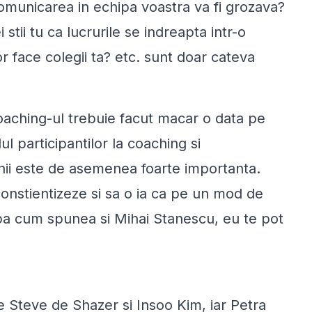
municarea in echipa voastra va fi grozava?
stii tu ca lucrurile se indreapta intr-o
r face colegii ta
? etc. sunt doar cateva
oaching-ul trebuie facut macar o data pe
l participantilor la coaching si
nii este de asemenea foarte importanta.
onstientizeze si sa o ia ca pe un mod de
Dupa cum spunea si Mihai Stanescu,
eu te pot
 Steve de Shazer si Insoo Kim, iar Petra