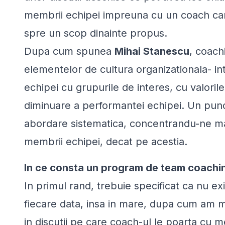
membrii echipei impreuna cu un coach care
spre un scop dinainte propus.
Dupa cum spunea
Mihai Stanescu
,
coach
elementelor de cultura organizationala- inte
echipei cu grupurile de interes, cu valoril
diminuare a performantei echipei. Un punc
abordare sistematica, concentrandu-ne mai
membrii echipei, decat pe acestia.
In ce consta un program de team coachi
In primul rand, trebuie specificat ca nu e
fiecare data, insa in mare, dupa cum am 
in discutii pe care coach-ul le poarta cu me