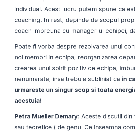
individual. Acest lucru putem spune ca es
coaching. In rest, depinde de scopul propus 
coach impreuna cu manager-ul echipei, da
Poate fi vorba despre rezolvarea unui conf
noi membri in echipa, reorganizarea depart
crearea unui spirit pozitiv de echipa, imbu
nenumarate, insa trebuie subliniat ca
in c
urmareste un singur scop si toata energi
acestuia!
Petra Mueller Demary
:
Aceste discutii din
sau teoretice ( de genul
Ce inseamna comu