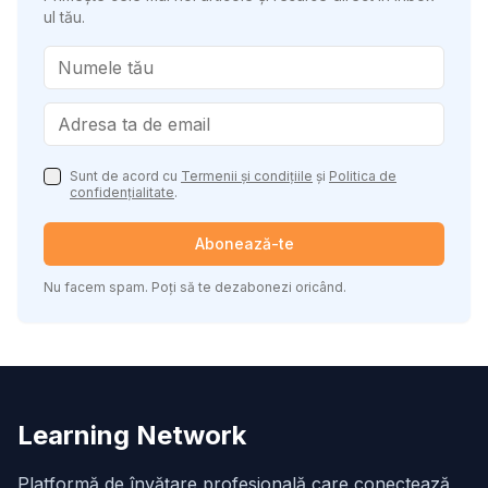
ul tău.
Sunt de acord cu
Termenii și condițiile
și
Politica de
confidențialitate
.
Abonează-te
Nu facem spam. Poți să te dezabonezi oricând.
Learning Network
Platformă de învățare profesională care conectează