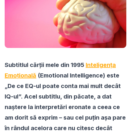
Subtitlul cărții mele din 1995
Inteligența
Emoțională
(Emotional Intelligence
) este
„
De ce EQ-ul poate conta mai mult decât
IQ-u
l”. Acel subtitlu, din păcate, a dat
naștere la interpretări eronate a ceea ce
am dorit să exprim – sau cel puțin așa pare
în rândul acelora care nu citesc decât