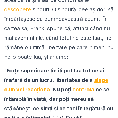
acea carte și îi las pe doritori să le
descopere
singuri. O singură idee aş dori să
împărtășesc cu dumneavoastră acum. În
cartea sa, Frankl spune că, atunci când nu
mai avem nimic, când totul ne este luat, ne
rămâne o ultimă libertate pe care nimeni nu
ne-o poate lua, și anume:
“
Forțe superioare ție îți pot lua tot ce ai
înafară de un lucru, libertatea de a
alege
cum vei reacționa
. Nu poți
controla
ce se
întâmplă în viață, dar poți mereu să
stăpânești ce simți și ce faci în legătură cu