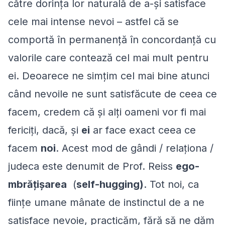
către dorința lor naturală de a-și satisface
cele mai intense nevoi – astfel că se
comportă în permanență în concordanță cu
valorile care contează cel mai mult pentru
ei. Deoarece ne simțim cel mai bine atunci
când nevoile ne sunt satisfăcute de ceea ce
facem, credem că și alți oameni vor fi mai
fericiți, dacă, și
ei
ar face exact ceea ce
facem
noi
. Acest mod de gândi / relaționa /
judeca este denumit de Prof. Reiss
ego-
mbrățișarea
(
self-hugging)
. Tot noi, ca
ființe umane mânate de instinctul de a ne
satisface nevoie, practicăm, fără să ne dăm