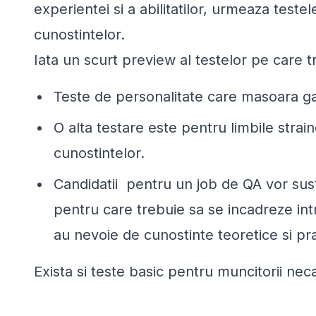
experientei si a abilitatilor, urmeaza testel
cunostintelor.
Iata un scurt preview al testelor pe care tr
Teste de personalitate care masoara ga
O alta testare este pentru limbile strain
cunostintelor.
Candidatii pentru un job de QA vor susti
pentru care trebuie sa se incadreze intr
au nevoie de cunostinte teoretice si pr
Exista si teste basic pentru muncitorii neca