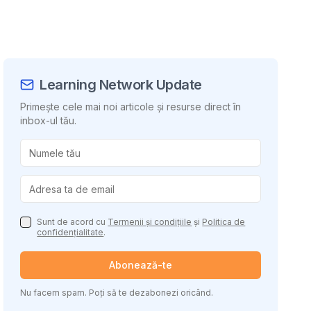
Learning Network Update
Primește cele mai noi articole și resurse direct în
inbox-ul tău.
uie conținutul
Sunt de acord cu
Termenii și condițiile
și
Politica de
confidențialitate
.
Abonează-te
Nu facem spam. Poți să te dezabonezi oricând.