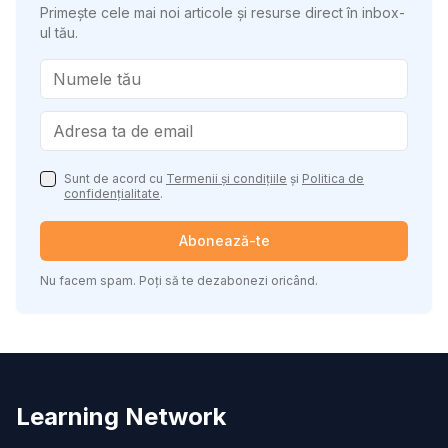
Primește cele mai noi articole și resurse direct în inbox-
ul tău.
Sunt de acord cu
Termenii și condițiile
și
Politica de
confidențialitate
.
Abonează-te
Nu facem spam. Poți să te dezabonezi oricând.
Learning Network