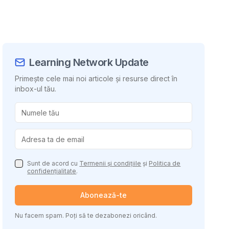
Learning Network Update
Primește cele mai noi articole și resurse direct în
inbox-ul tău.
uie conținutul
Sunt de acord cu
Termenii și condițiile
și
Politica de
confidențialitate
.
Abonează-te
Nu facem spam. Poți să te dezabonezi oricând.