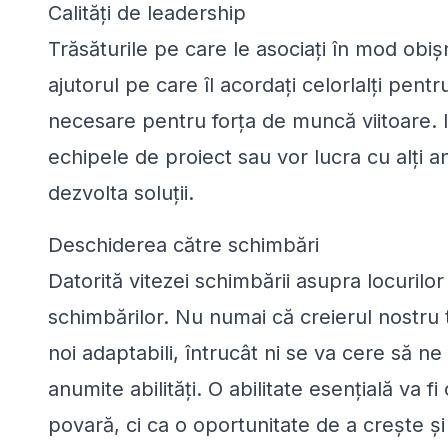
Calități de leadership
Trăsăturile pe care le asociați în mod obișn
ajutorul pe care îl acordați celorlalți pent
necesare pentru forța de muncă viitoare. I
echipele de proiect sau vor lucra cu alți a
dezvolta soluții.
Deschiderea către schimbări
Datorită vitezei schimbării asupra locurilo
schimbărilor. Nu numai că creierul nostru tr
noi adaptabili, întrucât ni se va cere să n
anumite abilități. O abilitate esențială va
povară, ci ca o oportunitate de a crește și