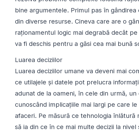
bine argumentele. Primul pas în gândirea cr
din diverse resurse. Cineva care are o gân
raționamentul logic mai degrabă decât pe em
va fi deschis pentru a găsi cea mai bună so
Luarea deciziilor
Luarea deciziilor umane va deveni mai comp
ce utilajele și datele pot prelucra informații
adunat de la oameni, în cele din urmă, un o
cunoscând implicațiile mai largi pe care l
afaceri. Pe măsură ce tehnologia înlătură m
să ia din ce în ce mai multe decizii la nivel