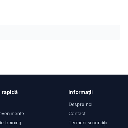
 rapidă
Informații
Despre noi
 evenimente
Contact
e training
Termeni și condiții