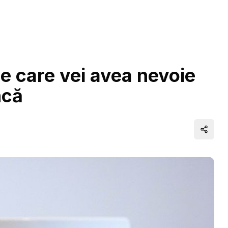
 de care vei avea nevoie
ncă
Distrib