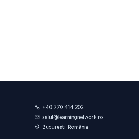
+40 770 414 202
salut@learningnetwork.ro
București, România