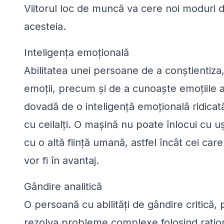
Viitorul loc de muncă va cere noi moduri d
acesteia.
Inteligența emoțională
Abilitatea unei persoane de a conștientiza,
emoții, precum și de a cunoaște emoțiile a
dovadă de o inteligență emoțională ridicată
cu ceilalți. O mașină nu poate înlocui cu 
cu o altă ființă umană, astfel încât cei car
vor fi în avantaj.
Gândire analitică
O persoană cu abilități de gândire critică, 
rezolva probleme complexe folosind rațion