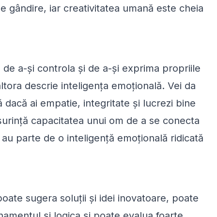
e gândire, iar creativitatea umană este cheia
 de a-și controla și de a-și exprima propriile
ltora descrie inteligența emoțională. Vei da
 dacă ai empatie, integritate și lucrezi bine
ușurință capacitatea unui om de a se conecta
e au parte de o inteligență emoțională ridicată
poate sugera soluții și idei inovatoare, poate
amentul și logica și poate evalua foarte