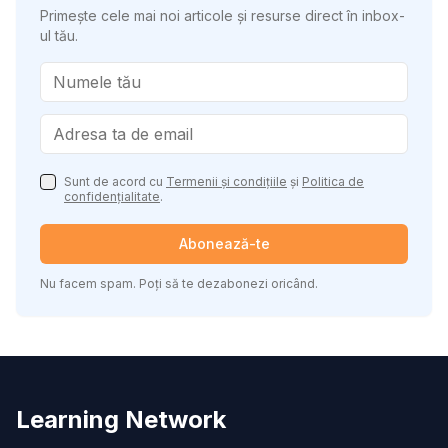
Primește cele mai noi articole și resurse direct în inbox-
ul tău.
Sunt de acord cu
Termenii și condițiile
și
Politica de
confidențialitate
.
Abonează-te
Nu facem spam. Poți să te dezabonezi oricând.
Learning Network