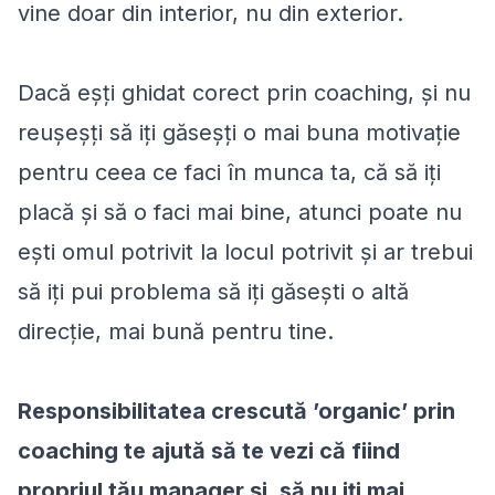
vine doar din interior, nu din exterior.
Dacă eșți ghidat corect prin coaching, și nu
reușeșți să iți găseșți o mai buna motivație
pentru ceea ce faci în munca ta, că să iți
placă și să o faci mai bine, atunci poate nu
ești omul potrivit la locul potrivit și ar trebui
să iți pui problema să iți găsești o altă
direcție, mai bună pentru tine.
Responsibilitatea crescută ’organic’ prin
coaching te ajută să te vezi că fiind
propriul tău manager și, să nu iți mai