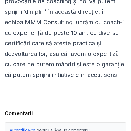
provocările de coaching și noi vă putem
sprijini ‘din plin’ în această direcție: în
echipa MMM Consulting lucrăm cu coach-i
cu experiență de peste 10 ani, cu diverse
certificări care să ateste practica și
dezvoltarea lor, așa că, avem o expertiză
cu care ne putem mândri și este o garanție
că putem sprijini initiațivele în acest sens.
Comentarii
Autentifică-te
pentru a lăsa un comentariu.