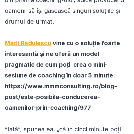
din prisma coaching-ului, adică provocând
oamenii să își găsească singuri soluțiile și
drumul de urmat.
Madi Rădulescu
vine cu o soluție foarte
interesantă și ne oferă un model
pragmatic de cum poți crea o mini-
sesiune de coaching în doar 5 minute:
https://www.mmmconsulting.ro/blog-
post/este-posibila-conducerea-
oamenilor-prin-coaching/977
“Iată
”, spunea ea, „
că în cinci minute poți