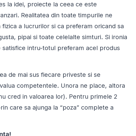
les la idei, proiecte la ceea ce este
anzari. Realitatea din toate timpurile ne
izica a lucrurilor si ca preferam oricand sa
a, pipai si toate celelalte simturi. Si ironia
satisfice intru-totul preferam acel produs
ea de mai sus fiecare priveste si se
 evalua competentele. Unora ne place, altora
 nu cred in valoarea lor). Pentru primele 2
 prin care sa ajunga la “poza” complete a
nta!