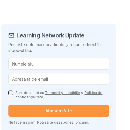
Learning Network Update
Primește cele mai noi articole și resurse direct în
inbox-ul tău.
uie conținutul
Sunt de acord cu
Termenii și condițiile
și
Politica de
confidențialitate
.
Abonează-te
Nu facem spam. Poți să te dezabonezi oricând.