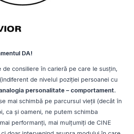
amentul DA!
 de consiliere în carieră pe care le susțin,
indiferent de nivelul poziției persoanei cu
analogia personalitate – comportament
.
se mai schimbă pe parcursul vieții (decât în
 noi, ca și oameni, ne putem schimba
mai performanți, mai mulțumiți de
CINE
ci doar intervenind asupra modului în care