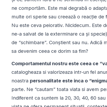
ne comportăm. Este mai degrabă o adapt
multe ori sperie sau creează o reacție de 
Nu este ceva peiorativ. Nicidecum. Este do
ne-a salvat de la exterminare ca și specie)
de “schimbare”. Conștient sau nu. Adică m
sa devenim ceea ce dorim sa fim?
Comportamentul nostru este ceea ce “vad
catalogheaza si valorizeaza intr-un fel anu
noastra
personalitate este inca o “enigm
parte. Ne “cautam” toata viata si avem per
Indiferent ca suntem la 20, 30, 40, 60 sa
viata ne ofera permanent situatii, context