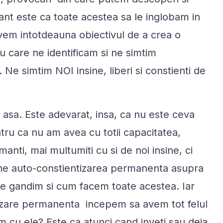
ant este ca toate acestea sa le inglobam in
avem intotdeauna obiectivul de a crea o
u care ne identificam si ne simtim
. Ne simtim NOI insine, liberi si constienti de
i asa. Este adevarat, insa, ca nu este ceva
ntru ca nu am avea cu totii capacitatea,
anti, mai multumiti cu si de noi insine, ci
ne auto-constientizarea permanenta asupra
e gandim si cum facem toate acestea. Iar
izare permanenta incepem sa avem tot felul
em cu ele? Este ca atunci cand inveti sau deja