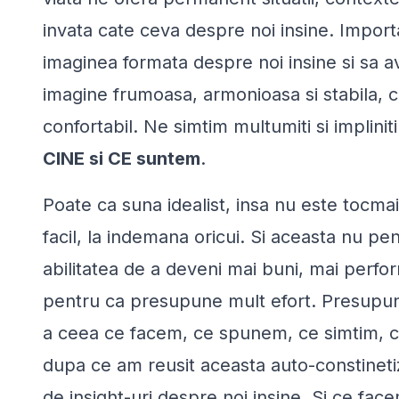
invata cate ceva despre noi insine. Import
imaginea formata despre noi insine si sa 
imagine frumoasa, armonioasa si stabila, c
confortabil. Ne simtim multumiti si impliniti
CINE si CE suntem
.
Poate ca suna idealist, insa nu este tocma
facil, la indemana oricui. Si aceasta nu pe
abilitatea de a deveni mai buni, mai perform
pentru ca presupune mult efort. Presupu
a ceea ce facem, ce spunem, ce simtim, c
dupa ce am reusit aceasta auto-constinet
de insight-uri despre noi insine. Si ce fac