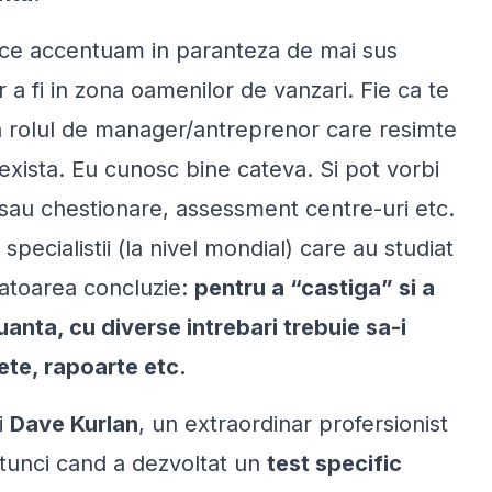
a ce accentuam in paranteza de mai sus
a fi in zona oamenilor de vanzari. Fie ca te
 in rolul de manager/antreprenor care resimte
 exista. Eu cunosc bine cateva. Si pot vorbi
 sau chestionare, assessment centre-uri etc.
pecialistii (la nivel mondial) care au studiat
matoarea concluzie:
pentru a “castiga” si a
uanta, cu diverse intrebari trebuie sa-i
gete, rapoarte etc.
i
Dave Kurlan
, un extraordinar profersionist
 atunci cand a dezvoltat un
test specific