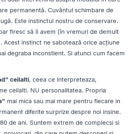
are permanentă. Cuvântul schimbare de
fugă. Este instinctul nostru de conservare.
ar firesc să îl avem (în vremuri de demult
. Acest instinct ne sabotează orice acțiune
ai degraba inconstient. Si atunci cum facem
” ceilalti
, ceea ce interpreteaza,
me ceilalti.
NU
personalitatea. Propria
a”
mai mica sau mai mare pentru fiecare in
manent diferite surprize despre noi insine.
u 80 de ani. Suntem extrem de complecsi si
e, provocari din care putem descoperi si