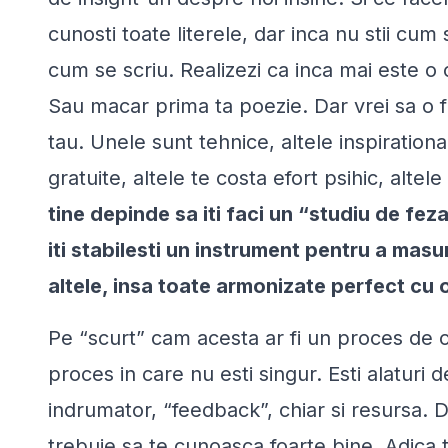
cunosti toate literele, dar inca nu stii c
cum se scriu. Realizezi ca inca mai este o
Sau macar prima ta poezie. Dar vrei sa o fac
tau. Unele sunt tehnice, altele inspirationa
gratuite, altele te costa efort psihic, altele 
tine depinde sa iti faci un “studiu de feza
iti stabilesti un instrument pentru a masur
altele, insa toate armonizate perfect cu o
Pe “scurt” cam acesta ar fi un proces de c
proces in care nu esti singur. Esti alaturi d
indrumator, “feedback”, chiar si resursa. D
trebuie sa te cunoasca foarte bine. Adica tu