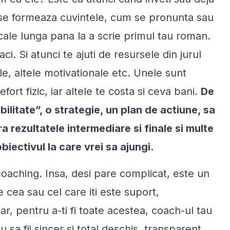
um se formeaza cuvintele, cum se pronunta sau
 cale lunga pana la a scrie primul tau roman.
i. Si atunci te ajuti de resursele din jurul
le, altele motivationale etc. Unele sunt
efort fizic, iar altele te costa si ceva bani.
De
bilitate”, o strategie, un plan de actiune, sa
a rezultatele intermediare si finale si multe
biectivul la care vrei sa ajungi.
oaching. Insa, desi pare complicat, este un
e cea sau cel care iti este suport,
ar, pentru a-ti fi toate acestea, coach-ul tau
 sa fii sincer si total deschis, transparent