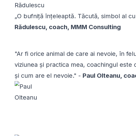
„O bufniță înțeleaptă. Tăcută, simbol al cump
Rădulescu, coach, MMM Consulting
"Ar fi orice animal de care ai nevoie, în fel
viziunea și practica mea, coachingul este d
și cum are el nevoie." -
Paul Olteanu, coa