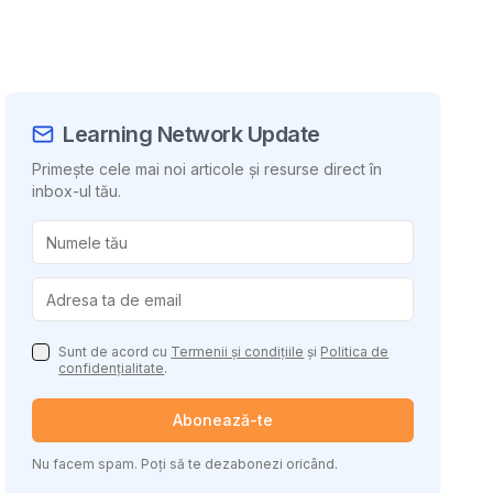
Learning Network Update
Primește cele mai noi articole și resurse direct în
inbox-ul tău.
uie conținutul
Sunt de acord cu
Termenii și condițiile
și
Politica de
confidențialitate
.
Abonează-te
Nu facem spam. Poți să te dezabonezi oricând.