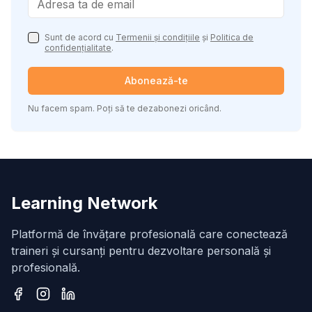
Sunt de acord cu
Termenii și condițiile
și
Politica de
confidențialitate
.
Abonează-te
Nu facem spam. Poți să te dezabonezi oricând.
Learning Network
Platformă de învățare profesională care conectează
traineri și cursanți pentru dezvoltare personală și
profesională.
Facebook
Instagram
LinkedIn