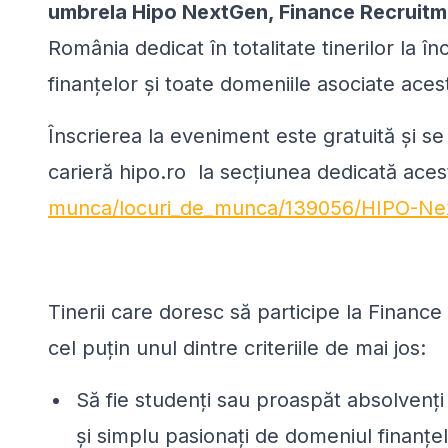
umbrela
Hipo NextGen,
Finance Recruit
Rom
â
nia dedicat în totalitate tinerilor la
finanțelor și toate domeniile asociate aces
Înscrierea la eveniment este gratuită și s
carieră hipo.ro la secțiunea dedicată aces
munca/locuri_de_munca/139056/HIPO-Ne
Tinerii care doresc să participe la Financ
cel puțin unul dintre criteriile de mai jos:
Să fie studenți sau proaspăt absolvenți 
și simplu pasionați de domeniul finanțel