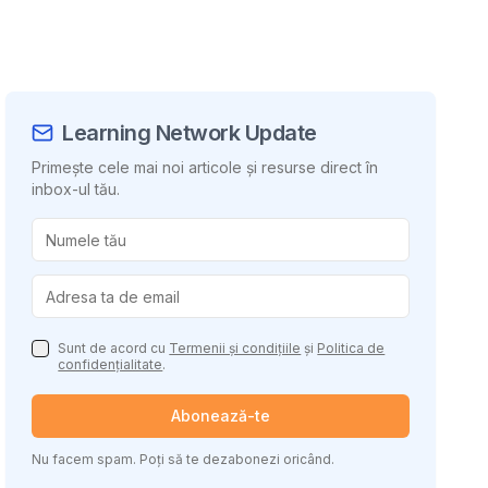
Learning Network Update
Primește cele mai noi articole și resurse direct în
inbox-ul tău.
uie conținutul
Sunt de acord cu
Termenii și condițiile
și
Politica de
confidențialitate
.
Abonează-te
Nu facem spam. Poți să te dezabonezi oricând.