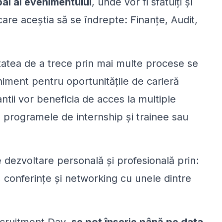
al al evenimentului
, unde vor fi sfătuiți și
are aceștia să se îndrepte: Finanțe, Audit,
litatea de a trece prin mai multe procese se
eniment pentru oportunitățile de carieră
ntii vor beneficia de acces la multiple
 programele de internship și trainee sau
dezvoltare personală și profesională prin:
 conferințe și networking cu unele dintre
cruitment Day,
se pot înscrie până pe data