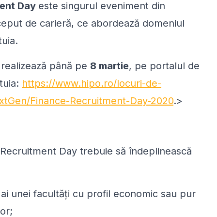
ment Day
este singurul eveniment din
 început de carieră, ce abordează domeniul
tuia.
e realizează până pe
8 martie
, pe portalul de
tuia:
https://www.hipo.ro/locuri-de-
xtGen/Finance-Recruitment-Day-2020
.>
e Recruitment Day trebuie să îndeplinească
ai unei facultăți cu profil economic sau pur
or;