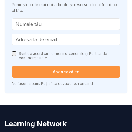
Primește cele mai noi articole și resurse direct în inbox-
ul tău.
Sunt de acord cu
Termenii și condițiile
și
Politica de
confidențialitate
.
Abonează-te
Nu facem spam. Poți să te dezabonezi oricând.
Learning Network