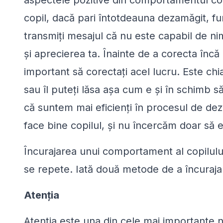
aspectele pozitive din comportamentul cop
copil, dacă pari întotdeauna dezamăgit, fur
transmiţi mesajul că nu este capabil de nim
şi aprecierea ta. Înainte de a corecta încă 
important să corectaţi acel lucru. Este chi
sau îl puteţi lăsa aşa cum e şi în schimb să
că suntem mai eficienţi în procesul de dez
face bine copilul, şi nu încercăm doar să
Încurajarea unui comportament al copilul
se repete. Iată două metode de a încuraj
Atenţia
Atenţia este una din cele mai importante n