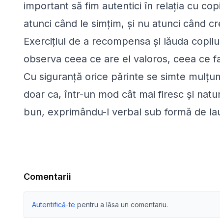
important să fim autentici în relaţia cu co
atunci când le simţim, şi nu atunci când c
Exerciţiul de a recompensa şi lăuda copilu
observa ceea ce are el valoros, ceea ce fa
Cu siguranţă orice părinte se simte mulţumit
doar ca, într-un mod cât mai firesc şi natu
bun, exprimându-l verbal sub formă de la
Comentarii
Autentifică-te
pentru a lăsa un comentariu.