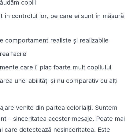
lăudăm copiii
 în controlul lor, pe care ei sunt în măsură
e comportament realiste şi realizabile
rea facile
ente care îi plac foarte mult copilului
rea unei abilităţi şi nu comparativ cu alţi
ajare venite din partea celorlalţi. Suntem
nt – sinceritatea acestor mesaje. Poate mai
ial care detectează nesinceritatea. Este