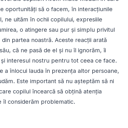
e oportunităţi să o facem, în interacţiunile
 ne uităm în ochii copilului, expresiile
mirea, o atingere sau pur şi simplu privitul
e din partea noastră. Aceste reacţii arată
u, că ne pasă de el şi nu îl ignorăm, îi
şi interesul nostru pentru tot ceea ce face.
e a înlocui lauda în prezenţa altor persoane,
 lăudăm. Este important să nu aşteptăm să ni
care copilul încearcă să obţină atenţia
 îl considerăm problematic.