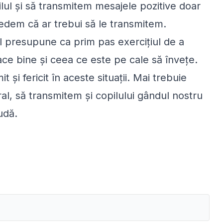
pilul şi să transmitem mesajele pozitive doar
redem că ar trebui să le transmitem.
l presupune ca prim pas exerciţiul de a
ce bine şi ceea ce este pe cale să înveţe.
 şi fericit în aceste situaţii. Mai trebuie
ral, să transmitem şi copilului gândul nostru
udă.