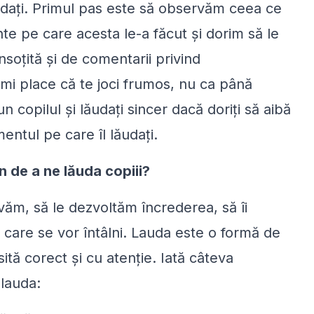
 lăudaţi. Primul pas este să observăm ceea ce
te pe care acesta le-a făcut şi dorim să le
însoţită şi de comentarii privind
Îmi place că te joci frumos, nu ca până
n copilul şi lăudaţi sincer dacă doriţi să aibă
entul pe care îl lăudaţi.
 de a ne lăuda copiii?
văm, să le dezvoltăm încrederea, să îi
 care se vor întâlni. Lauda este o formă de
ită corect şi cu atenţie. Iată câteva
 lauda: