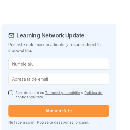
Learning Network Update
Primește cele mai noi articole și resurse direct în
inbox-ul tău.
uie conținutul
Sunt de acord cu
Termenii și condițiile
și
Politica de
confidențialitate
.
Abonează-te
Nu facem spam. Poți să te dezabonezi oricând.