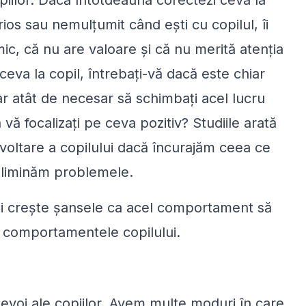
iilor. Dacă întotdeauna corectezi ceva la
ios sau nemulţumit când eşti cu copilul, îi
ic, că nu are valoare şi că nu merită atenţia
ceva la copil, întrebaţi-vă dacă este chiar
ar atât de necesar să schimbaţi acel lucru
 vă focalizaţi pe ceva pozitiv? Studiile arată
voltare a copilului dacă încurajăm ceea ce
 eliminăm problemele.
ui creşte şansele ca acel comportament să
a comportamentele copilului.
evoi ale copiilor. Avem multe moduri în care