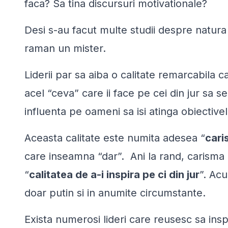
faca? Sa tina discursuri motivationale?
Desi s-au facut multe studii despre natura 
raman un mister.
Liderii par sa aiba o calitate remarcabila car
acel “ceva” care ii face pe cei din jur sa se
influenta pe oameni sa isi atinga obiective
Aceasta calitate este numita adesea “
cari
care inseamna “dar”. Ani la rand, carisma 
“
calitatea de a-i inspira pe ci din jur
”. Acu
doar putin si in anumite circumstante.
Exista numerosi lideri care reusesc sa inspir