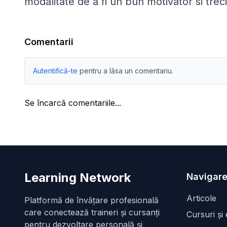
modalitate de a fi un bun motivator si treci
Comentarii
Autentifică-te
pentru a lăsa un comentariu.
Se încarcă comentariile...
Learning Network
Navigare
Articole
Platformă de învățare profesională
care conectează traineri și cursanți
Cursuri și
pentru dezvoltare personală și