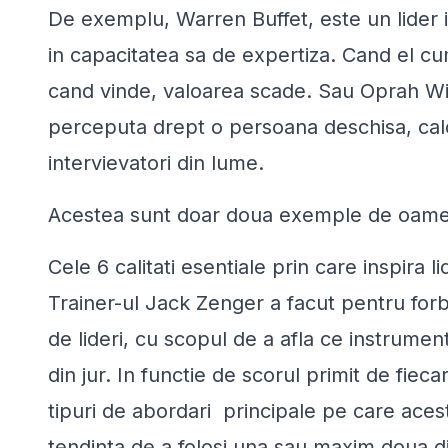
De exemplu, Warren Buffet, este un lider 
in capacitatea sa de expertiza. Cand el cu
cand vinde, valoarea scade. Sau Oprah Winfr
perceputa drept o persoana deschisa, calda
intervievatori din lume.
Acestea sunt doar doua exemple de oameni di
Cele 6 calitati esentiale prin care inspira lid
Trainer-ul Jack Zenger a facut pentru forb
de lideri, cu scopul de a afla ce instrumen
din jur. In functie de scorul primit de fieca
tipuri de abordari principale pe care acesti
tendinta de a folosi una sau maxim doua di