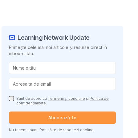
Learning Network Update
Primește cele mai noi articole și resurse direct în
inbox-ul tău.
uie conținutul
Sunt de acord cu
Termenii și condițiile
și
Politica de
confidențialitate
.
Abonează-te
Nu facem spam. Poți să te dezabonezi oricând.