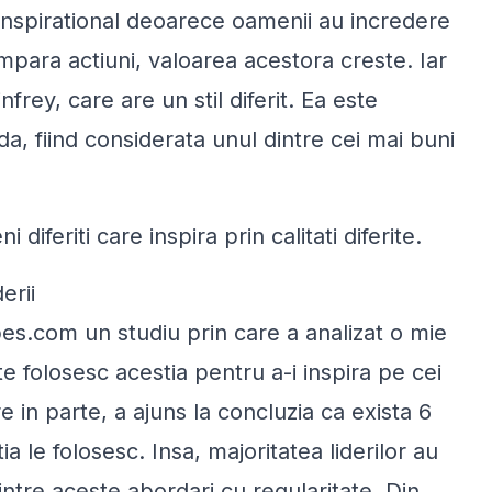
inspirational deoarece oamenii au incredere
mpara actiuni, valoarea acestora creste. Iar
ey, care are un stil diferit. Ea este
, fiind considerata unul dintre cei mai buni
feriti care inspira prin calitati diferite.
erii
es.com un studiu prin care a analizat o mie
te folosesc acestia pentru a-i inspira pe cei
re in parte, a ajuns la concluzia ca exista 6
a le folosesc. Insa, majoritatea liderilor au
ntre aceste abordari cu regularitate. Din