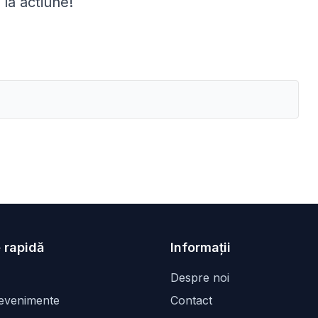
 la actiune!
 rapidă
Informații
Despre noi
 evenimente
Contact