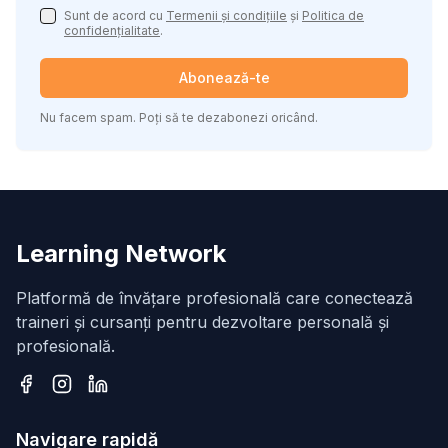
Sunt de acord cu
Termenii și condițiile
și
Politica de
confidențialitate
.
Abonează-te
Nu facem spam. Poți să te dezabonezi oricând.
Learning Network
Platformă de învățare profesională care conectează
traineri și cursanți pentru dezvoltare personală și
profesională.
Facebook
Instagram
LinkedIn
Navigare rapidă