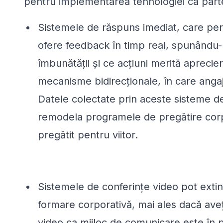
pentru implementarea tehnologiei ca parte
Sistemele de răspuns imediat, care perm
ofere feedback în timp real, spunându-
îmbunătății și ce acțiuni merită aprecie
mecanisme bidirecționale, în care angaj
Datele colectate prin aceste sisteme de
remodela programele de pregătire corpo
pregătit pentru viitor.
Sistemele de conferințe video pot extind
formare corporativă, mai ales dacă aveț
video ca mijloc de comunicare este în