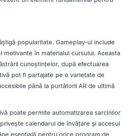
âștigă popularitate. Gameplay-ul include
 motivante în materialul cursului. Aceasta
strării cunoștințelor, după efectuarea
tivă pot fi partajate pe o varietate de
ccesibile până la purtătorii AR de ultimă
ivă poate permite automatizarea sarcinilor
 privește calendarul de învățare și accesul
âne esențială pentru orice program de