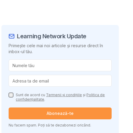
Learning Network Update
Primește cele mai noi articole și resurse direct în
inbox-ul tău.
uie conținutul
Sunt de acord cu
Termenii și condițiile
și
Politica de
confidențialitate
.
Abonează-te
Nu facem spam. Poți să te dezabonezi oricând.