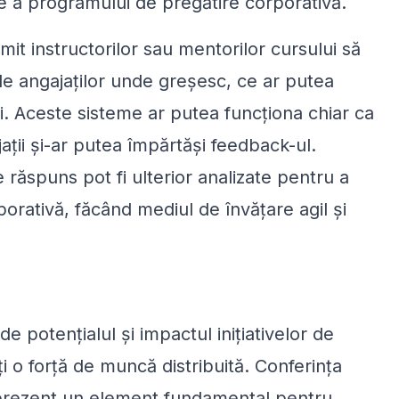
 a programului de pregătire corporativă.
it instructorilor sau mentorilor cursului să
le angajaților unde greșesc, ce ar putea
ri. Aceste sisteme ar putea funcționa chiar ca
ații și-ar putea împărtăși feedback-ul.
 răspuns pot fi ulterior analizate pentru a
rativă, făcând mediul de învățare agil și
e potențialul și impactul inițiativelor de
i o forță de muncă distribuită. Conferința
 prezent un element fundamental pentru