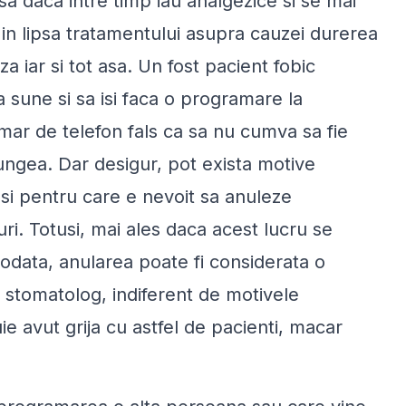
a daca intre timp iau analgezice si se mai
in lipsa tratamentului asupra cauzei durerea
 iar si tot asa. Un fost pacient fobic
sune si sa isi faca o programare la
r de telefon fals ca sa nu cumva sa fie
jungea. Dar desigur, pot exista motive
 si pentru care e nevoit sa anuleze
i. Totusi, mai ales daca acest lucru se
iodata, anularea poate fi considerata o
 stomatolog, indiferent de motivele
ie avut grija cu astfel de pacienti, macar