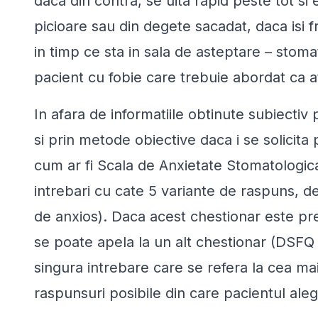
daca din contra, se uita rapid peste tot si
picioare sau din degete sacadat, daca isi fr
in timp ce sta in sala de asteptare – stom
pacient cu fobie care trebuie abordat ca a
In afara de informatiile obtinute subiectiv 
si prin metode obiective daca i se solicit
cum ar fi Scala de Anxietate Stomatologic
intrebari cu cate 5 variante de raspuns, de
de anxios). Daca acest chestionar este prea
se poate apela la un alt chestionar (DSFQ
singura intrebare care se refera la cea mai
raspunsuri posibile din care pacientul aleg