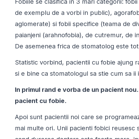
Fobiile se clasifica in 3 mari categorii: fobi
de exemplu de a vorbi in public), agorafobi
aglomerate) si fobii specifice (teama de di
paianjeni (arahnofobia), de cutremur, de in
De asemenea frica de stomatolog este tot 
Statistic vorbind, pacientii cu fobie ajung 
si e bine ca stomatologul sa stie cum sa ii 
In primul rand e vorba de un pacient nou.
pacient cu fobie.
Apoi sunt pacientii noi care se programe
mai multe ori. Unii pacienti fobici reusesc