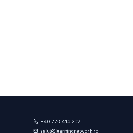
+40 770 414 202
salut@learningnetwork.ro