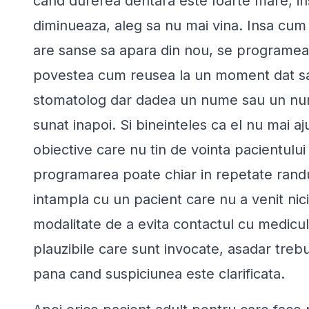
cand durerea dentara este foarte mare, ins
diminueaza, aleg sa nu mai vina. Insa cum 
are sanse sa apara din nou, se programeaza
povestea cum reusea la un moment dat sa 
stomatolog dar dadea un nume sau un numa
sunat inapoi. Si bineinteles ca el nu mai a
obiective care nu tin de vointa pacientului
programarea poate chiar in repetate randur
intampla cu un pacient care nu a venit nic
modalitate de a evita contactul cu medicul
plauzibile care sunt invocate, asadar trebu
pana cand suspiciunea este clarificata.