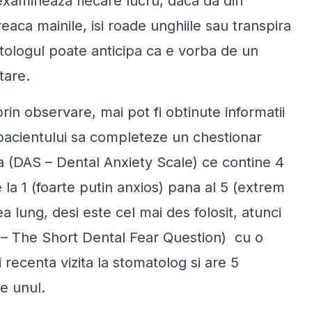
 examineaza fiecare lucru, daca da din
eaca mainile, isi roade unghiile sau transpira
atologul poate anticipa ca e vorba de un
tare.
prin observare, mai pot fi obtinute informatii
a pacientului sa completeze un chestionar
a (DAS – Dental Anxiety Scale) ce contine 4
 la 1 (foarte putin anxios) pana al 5 (extrem
 lung, desi este cel mai des folosit, atunci
 – The Short Dental Fear Question) cu o
 recenta vizita la stomatolog si are 5
e unul.