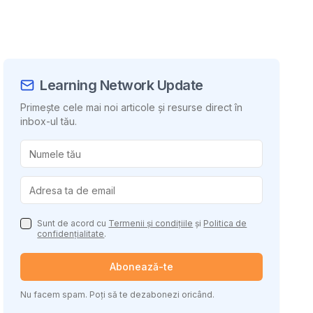
Learning Network Update
Primește cele mai noi articole și resurse direct în
inbox-ul tău.
uie conținutul
Sunt de acord cu
Termenii și condițiile
și
Politica de
confidențialitate
.
Abonează-te
Nu facem spam. Poți să te dezabonezi oricând.