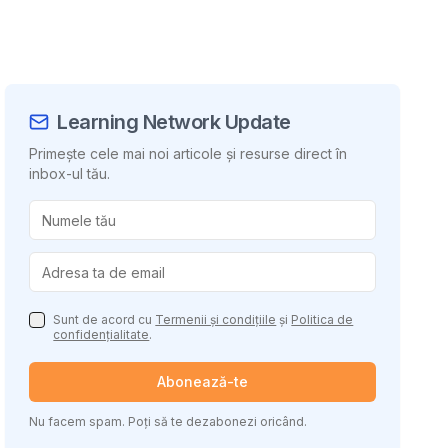
Learning Network Update
Primește cele mai noi articole și resurse direct în
inbox-ul tău.
uie conținutul
Sunt de acord cu
Termenii și condițiile
și
Politica de
confidențialitate
.
Abonează-te
Nu facem spam. Poți să te dezabonezi oricând.