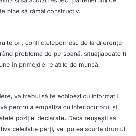
 calmă și să acorzi respect partenerului de
ste bine să rămâi constructiv.
lte ori, conflictelepornesc de la diferențe
parând problema de persoană, situațiapoate fi
pune în primejdie relațiile de muncă.
ere, va trebui să te echipezi cu informații.
tivă pentru a empatiza cu interlocutorul și
atele poziției declarate. Dacă reușești să
tiva celeilalte părți, vei putea scurta drumul