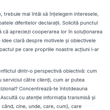
, trebuie mai întâi să înțelegem interesele,
ele diferitelor declarații. Solicită punctul
ă că apreciezi cooperarea lor în soluționarea
idee clară despre motivele și obiectivele
ctul pe care propriile noastre acțiuni l-ar
flictul dintr-o perspectivă obiectivă: cum
serviciul către clienți, cum ar putea
cizional? Concentrează-te întotdeauna
scultă cu atenție informația transmisă și
, când, cine, unde, care, cum), care