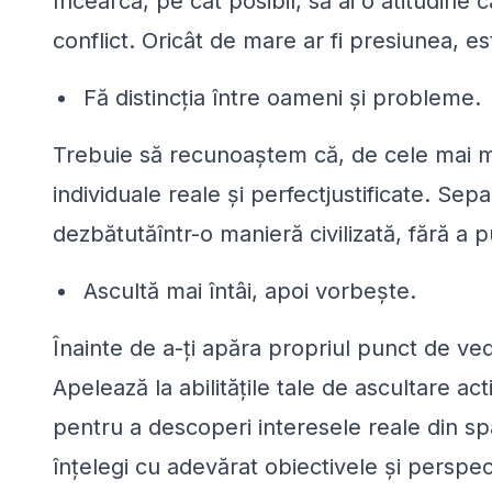
Încearcă, pe cât posibil, să ai o atitudine
conflict. Oricât de mare ar fi presiunea, e
Fă distincția între oameni și probleme.
Trebuie să recunoaștem că, de cele mai mu
individuale reale și perfectjustificate. Se
dezbătutăîntr-o manieră civilizată, fără a 
Ascultă mai întâi, apoi vorbește.
Înainte de a-ți apăra propriul punct de ved
Apelează la abilitățile tale de ascultare ac
pentru a descoperi interesele reale din sp
înțelegi cu adevărat obiectivele și perspec