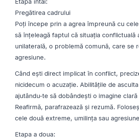
Etapa întâi:
Pregătirea cadrului
Poți începe prin a agrea împreună cu celela
să înțeleagă faptul că situația conflictual
unilaterală, o problemă comună, care se rez
agresiune.
Când ești direct implicat în conflict, pre
nicidecum o acuzație. Abilitățile de asculta
ajutându-te să dobândești o imagine clară a
Reafirmă, parafrazează și rezumă. Foloseșt
cele două extreme, umilința sau agresiune
Etapa a doua: