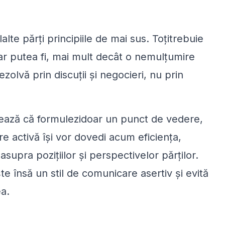
lte părți principiile de mai sus. Toțitrebuie
ă ar putea fi, mai mult decât o nemulțumire
olvă prin discuții și negocieri, nu prin
cizează că formulezidoar un punct de vedere,
re activă își vor dovedi acum eficiența,
supra pozițiilor și perspectivelor părților.
e însă un stil de comunicare asertiv și evită
a.