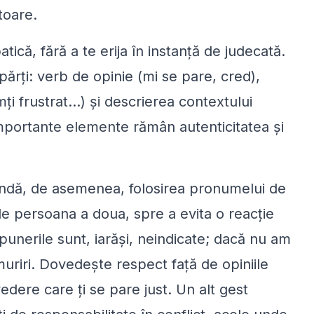
toare.
că, fără a te erija în instanță de judecată.
ărți: verb de opinie (mi se pare, cred),
i frustrat...) și descrierea contextului
 importante elemente rămân autenticitatea și
ndă, de asemenea, folosirea pronumelui de
de persoana a doua, spre a evita o reacție
punerile sunt, iarăși, neindicate; dacă nu am
muriri. Dovedește respect față de opiniile
vedere care ți se pare just. Un alt gest