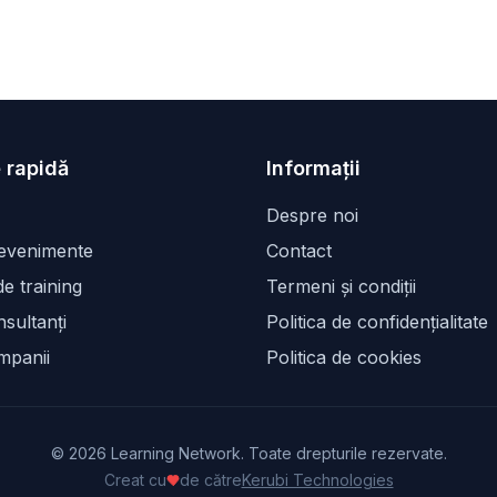
 rapidă
Informații
Despre noi
 evenimente
Contact
e training
Termeni și condiții
sultanți
Politica de confidențialitate
mpanii
Politica de cookies
©
2026
Learning Network. Toate drepturile rezervate.
Creat cu
de către
Kerubi Technologies