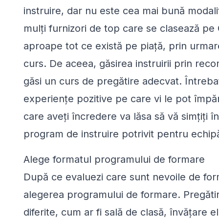
instruire, dar nu este cea mai bună modalit
mulți furnizori de top care se clasează pe 
aproape tot ce există pe piață, prin urmare
curs. De aceea, găsirea instruirii prin rec
găsi un curs de pregătire adecvat. Întrebați 
experiențe pozitive pe care vi le pot împăr
care aveți încredere va lăsa să vă simțiți în
program de instruire potrivit pentru echip
Alege formatul programului de formare
După ce evaluezi care sunt nevoile de form
alegerea programului de formare. Pregătirea
diferite, cum ar fi sală de clasă, învățare 