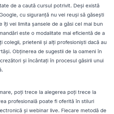
ate de a caută cursul potrivit. Deși există
Google, cu siguranță nu vei reuși să găsești
 îți vei limita șansele de a găsi cel mai bun
omandări este o modalitate mai eficientă de a
colegii, prietenii și alți profesioniști dacă au
tăși. Obținerea de sugestii de la oameni în
crezători și încântați în procesul găsirii unui
ă.
are, poți trece la alegerea poți trece la
 profesională poate fi oferită în stiluri
electronică și webinar live. Fiecare metodă de