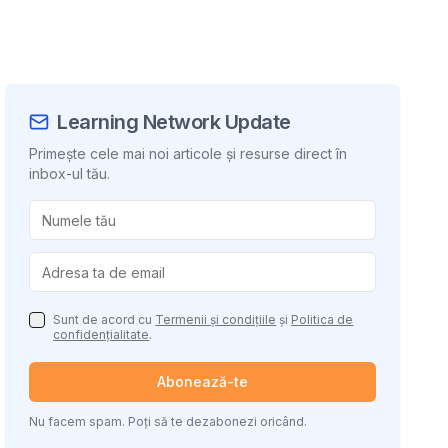
Learning Network Update
Primește cele mai noi articole și resurse direct în
inbox-ul tău.
uie conținutul
Sunt de acord cu
Termenii și condițiile
și
Politica de
confidențialitate
.
Abonează-te
Nu facem spam. Poți să te dezabonezi oricând.