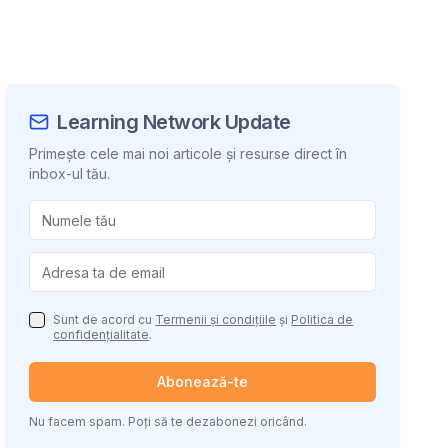
Learning Network Update
Primește cele mai noi articole și resurse direct în
inbox-ul tău.
uie conținutul
Sunt de acord cu
Termenii și condițiile
și
Politica de
confidențialitate
.
Abonează-te
Nu facem spam. Poți să te dezabonezi oricând.