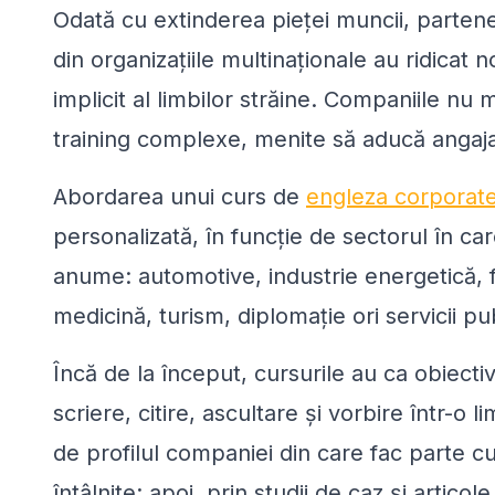
Odată cu extinderea pieței muncii, partener
din organizațiile multinaționale au ridicat 
implicit al limbilor străine. Companiile nu 
training complexe, menite să aducă angaja
Abordarea unui curs de
engleza corporat
personalizată, în funcție de sectorul în care
anume: automotive, industrie energetică, f
medicină, turism, diplomație ori servicii pu
Încă de la început, cursurile au ca obiectiv 
scriere, citire, ascultare și vorbire într-o 
de profilul companiei din care fac parte cur
întâlnite; apoi, prin studii de caz și articol