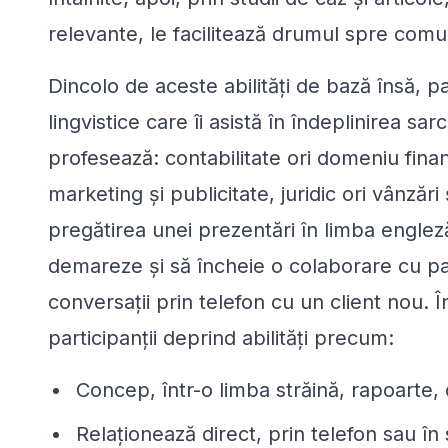
relevante, le facilitează drumul spre comu
Dincolo de aceste abilități de bază însă, pa
lingvistice care îi asistă în îndeplinirea sa
profesează: contabilitate ori domeniu financ
marketing și publicitate, juridic ori vânzări 
pregătirea unei prezentări în limba engleză
demareze și să încheie o colaborare cu pa
conversații prin telefon cu un client nou. Î
participanții deprind abilități precum:
Concep, într-o limba străină, rapoarte,
Relaționează direct, prin telefon sau în s