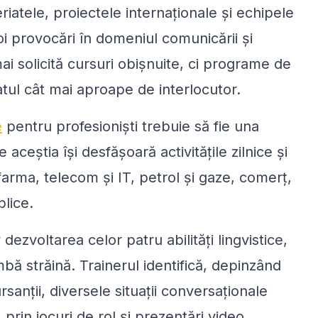
iatele, proiectele internaționale și echipele
noi provocări în domeniul comunicării și
mai solicită cursuri obișnuite, ci programe de
tul cât mai aproape de interlocutor.
e
pentru profesioniști trebuie să fie una
 aceștia își desfășoară activitățile zilnice și
arma, telecom și IT, petrol și gaze, comerț,
blice.
dezvoltarea celor patru abilități lingvistice,
limbă străină. Trainerul identifică, depinzând
sanții, diversele situații conversaționale
e, prin jocuri de rol și prezentări video