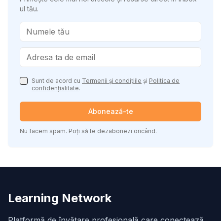
ul tău.
Sunt de acord cu
Termenii și condițiile
și
Politica de
confidențialitate
.
Abonează-te
Nu facem spam. Poți să te dezabonezi oricând.
Learning Network
Platformă de învățare profesională care conectează