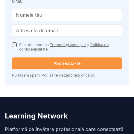
ul tău.
Sunt de acord cu
Termenii și condițiile
și
Politica de
confidențialitate
.
Abonează-te
Nu facem spam. Poți să te dezabonezi oricând.
Learning Network
Platformă de învățare profesională care conectează