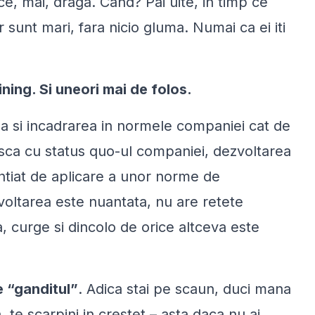
ce, mai, draga. Cand? Pai uite, in timp ce
r sunt mari, fara nicio gluma. Numai ca ei iti
ining. Si uneori mai de folos.
ea si incadrarea in normele companiei cat de
sca cu status quo-ul companiei, dezvoltarea
ntiat de aplicare a unor norme de
zvoltarea este nuantata, nu are retete
a, curge si dincolo de orice altceva este
e “ganditul”
. Adica stai pe scaun, duci mana
a, te scarpini in crestet – asta daca nu ai