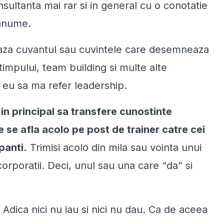
ultanta mai rar si in general cu o conotatie
 anume.
eaza cuvantul sau cuvintele care desemneaza
impului, team building si multe alte
u eu sa ma refer leadership.
in principal sa transfere cunostinte
e se afla acolo pe post de trainer catre cei
panti.
Trimisi acolo din mila sau vointa unui
 corporatii. Deci, unul sau una care “
da
” si
. Adica nici nu iau si nici nu dau. Ca de aceea