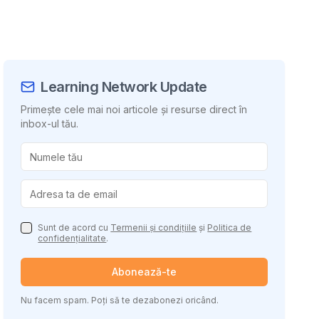
Learning Network Update
Primește cele mai noi articole și resurse direct în
inbox-ul tău.
uie conținutul
Sunt de acord cu
Termenii și condițiile
și
Politica de
confidențialitate
.
Abonează-te
Nu facem spam. Poți să te dezabonezi oricând.