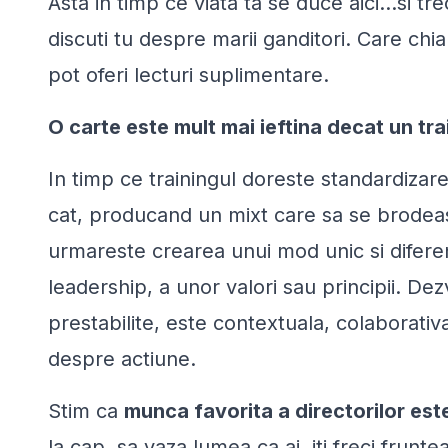
Asta in timp ce viata ta se duce aici…si tre
discuti tu despre marii ganditori. Care chia
pot oferi lecturi suplimentare.
O carte este mult mai ieftina decat un tra
In timp ce trainingul doreste standardizar
cat, producand un mixt care sa se brodea
urmareste crearea unui mod unic si difere
leadership, a unor valori sau principii. De
prestabilite, este contextuala, colaborativ
despre actiune.
Stim ca
munca favorita a directorilor est
la cap, sa vaza lumea ca ai, iti freci frunte