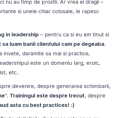
ci nu au timp de prostii. Ar vrea ei dragii –
ortante si unele chiar colosale, le rapesc
ng in leadership
– pentru ca si eu am tinut si
 sa luam banii clientului cam pe degeaba
.
a invete, daramite sa mai si practice,
 leadershipul este un domeniu larg, eroic,
ist, etc.
spre devenire, despre generarea schimbarii,
ne
”.
Trainingul este despre trecut
, despre
 aud asta cu
best practices
! :)