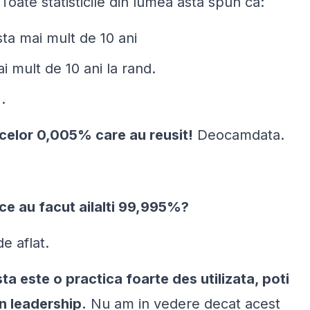
Toate statisticile din lumea asta spun ca:
ta mai mult de 10 ani
mult de 10 ani la rand.
.
 celor 0,005% care au reusit!
Deocamdata.
 ce au facut ailalti 99,995%?
e aflat.
sta este o practica foarte des utilizata, poti
in leadership.
Nu am in vedere decat acest