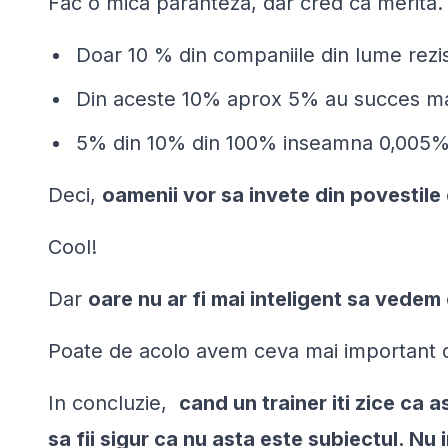
Fac o mica paranteza, dar cred ca merita. 
Doar 10 % din companiile din lume rezis
Din aceste 10% aprox 5% au succes mai 
5% din 10% din 100% inseamna 0,005%
Deci,
oamenii vor sa invete din povestile
Cool!
Dar
oare nu ar fi mai inteligent sa vedem
Poate de acolo avem ceva mai important d
In concluzie,
cand un trainer iti zice ca a
sa fii sigur ca nu asta este subiectul. Nu 