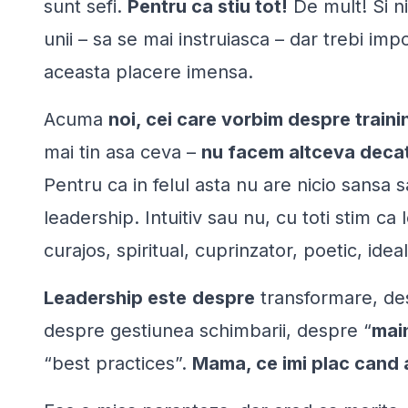
sunt sefi.
Pentru ca stiu tot!
De mult! Si ni
unii – sa se mai instruiasca – dar trebi imp
aceasta placere imensa.
Acuma
noi, cei care vorbim despre traini
mai tin asa ceva –
nu facem altceva decat
Pentru ca in felul asta nu are nicio sansa s
leadership. Intuitiv sau nu, cu toti stim ca
curajos, spiritual, cuprinzator, poetic, ideal
Leadership este
despre
transformare, de
despre gestiunea schimbarii, despre “
mai
“
best practices
”.
Mama, ce imi plac cand