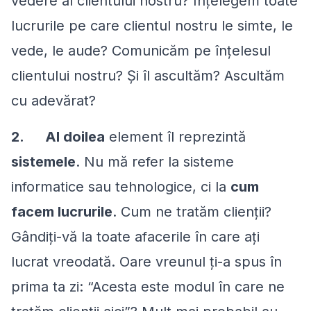
vedere al clientului nostru? Înțelegem toate
lucrurile pe care clientul nostru le simte, le
vede, le aude? Comunicăm pe înțelesul
clientului nostru? Și îl ascultăm? Ascultăm
cu adevărat?
2.
Al doilea
element îl reprezintă
sistemele
. Nu mă refer la sisteme
informatice sau tehnologice, ci la
cum
facem lucrurile
. Cum ne tratăm clienții?
Gândiți-vă la toate afacerile în care ați
lucrat vreodată. Oare vreunul ți-a spus în
prima ta zi: “Acesta este modul în care ne