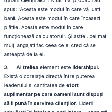
tratăm clienții aici”? Mult mai probabil au
spus: “Acesta este modul în care vă luați
banii. Acesta este modul în care încasezi
plățile. Acesta este modul în care
funcționează calculatorul”. Și astfel, cei mai
mulți angajați fac ceea ce ei cred că se
așteaptă de la ei.
3.
Al treilea
element este
lidershipul
.
Există o corelație directă între puterea
leaderului și cantitatea de
efort
suplimentar pe care oamenii sunt dispuși
să îl pună în servirea clienților
. Liderii