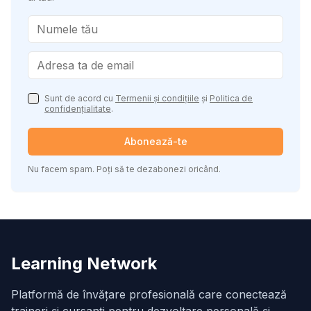
Sunt de acord cu
Termenii și condițiile
și
Politica de
confidențialitate
.
Abonează-te
Nu facem spam. Poți să te dezabonezi oricând.
Learning Network
Platformă de învățare profesională care conectează