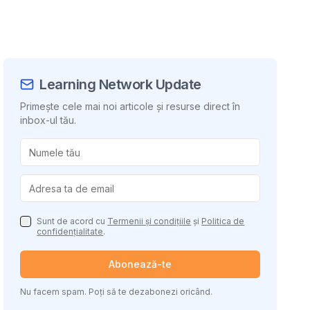
Learning Network Update
Primește cele mai noi articole și resurse direct în
inbox-ul tău.
uie conținutul
Sunt de acord cu
Termenii și condițiile
și
Politica de
confidențialitate
.
Abonează-te
Nu facem spam. Poți să te dezabonezi oricând.