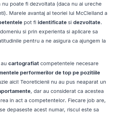
a nu poate fi dezvoltata (daca nu ai ureche
nti). Marele avantaj al teoriei lui McClelland a
etentele
pot fi
identificate
si
dezvoltate
.
domeniu si prin experienta si aplicare sa
titudinile pentru a ne asigura ca ajungem la
, au
cartografiat
competentele necesare
ntele performerilor de top pe pozitiile
fuzie aici! Teoreticienii nu au pus neaparat un
portamente
, dar au considerat ca acestea
ea in act a competentelor. Fiecare job are,
se depaseste acest numar, riscul este sa