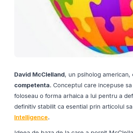
David McClelland
, un psiholog american,
competenta
. Conceptul care incepuse sa f
foloseau o forma arhaica a lui pentru a de
definitiv stabilit ca esential prin articolul s
Intelligence
.
Ideea de baza de la care a pornit McClell