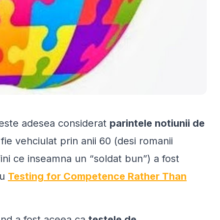
 este adesea considerat
parintele notiunii de
ie vehciulat prin anii 60 (desi romanii
fini ce inseamna un “soldat bun”) a fost
au
Testing for Competence Rather Than
and a fost aceea ca
testele de