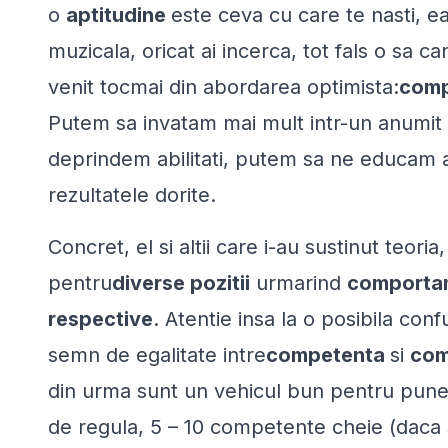
o
aptitudine
este ceva cu care te nasti, e
muzicala, oricat ai incerca, tot fals o sa ca
venit tocmai din abordarea optimista:
comp
Putem sa invatam mai mult intr-un anumit 
deprindem abilitati, putem sa ne educam a
rezultatele dorite.
Concret, el si altii care i-au sustinut teoria
pentru
diverse pozitii
urmarind
comportame
respective
. Atentie insa la o posibila con
semn de egalitate intre
competenta
si
com
din urma sunt un vehicul bun pentru puner
de regula, 5 – 10 competente cheie (daca 