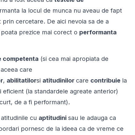
ormanta la locul de munca nu aveau de fapt
t prin cercetare. De aici nevoia sa de a
e poata prezice mai corect o
performanta
 de competenta
(si cea mai apropiata de
e aceea care
r
,
abilitatilor
si
atitudinilor
care
contribuie
la
 eficient (la standardele agreate anterior)
scurt, de a fi performant).
 atitudinile cu
aptitudini
sau le adauga ca
 abordari pornesc de la ideea ca de vreme ce