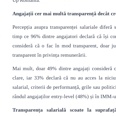
Up România.
Angajații cer mai multă transparență decât cr
Percepția asupra transparenței salariale diferă 
timp ce 96% dintre angajatori declară că își com
consideră că o fac în mod transparent, doar ju
transparent în privința remunerării.
Mai mult, doar 49% dintre angajați consideră că r
clare, iar 33% declară că nu au acces la niciun
salarial, criterii de performanță, grile sau politi
rândul angajaților entry-level (48%) și în IMM-u
Transparența salarială scoate la suprafa