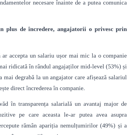
fundamentelor necesare înainte de a putea comunica
n plus de încredere, angajatorii o privesc prin
că ar accepta un salariu ușor mai mic la o companie
mai ridicată în rândul angajaților mid-level (53%) și
 mai degrabă la un angajator care afișează salariul
rește direct încrederea în companie.
văd în transparența salarială un avantaj major de
ozitive pe care aceasta le-ar putea avea asupra
i percepute rămân apariția nemulțumirilor (49%) și a