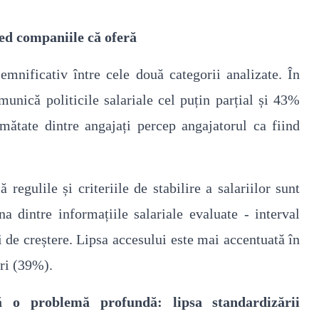
ed companiile că oferă
semnificativ între cele două categorii analizate. În
unică politicile salariale cel puțin parțial și 43%
mătate dintre angajați percep angajatorul ca fiind
egulile și criteriile de stabilire a salariilor sunt
a dintre informațiile salariale evaluate - interval
ci de creștere. Lipsa accesului este mai accentuată în
ri (39%).
ță o problemă profundă: lipsa standardizării