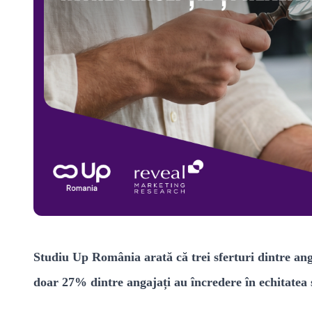
Studiu Up România arată că trei sferturi dintre anga
doar 27% dintre angajați au încredere în echitatea s