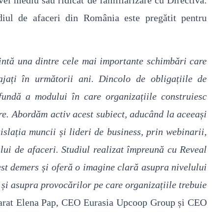
vel mediu sau ridicat de familiarizare cu Directiva.
iul de afaceri din România este pregătit pentru
zintă una dintre cele mai importante schimbări care
ajați în următorii ani. Dincolo de obligațiile de
undă a modului în care organizațiile construiesc
are. Abordăm activ acest subiect, aducând la aceeași
islația muncii și lideri de business, prin webinarii,
ului de afaceri. Studiul realizat împreună cu Reveal
st demers și oferă o imagine clară asupra nivelului
și asupra provocărilor pe care organizațiile trebuie
larat Elena Pap, CEO Eurasia Upcoop Group și CEO