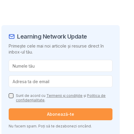
Learning Network Update
Primește cele mai noi articole și resurse direct în
inbox-ul tău.
uie conținutul
Sunt de acord cu
Termenii și condițiile
și
Politica de
confidențialitate
.
Abonează-te
Nu facem spam. Poți să te dezabonezi oricând.