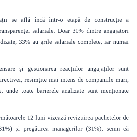
ații se află încă într-o etapă de construcție a
ransparenței salariale. Doar 30% dintre angajatori
rdizate, 33% au grile salariale complete, iar numai
nsare și gestionarea reacțiilor angajaților sunt
irectivei, resimțite mai intens de companiile mari,
e, unde toate barierele analizate sunt menționate
următoarele 12 luni vizează revizuirea pachetelor de
e (31%) și pregătirea managerilor (31%), semn că