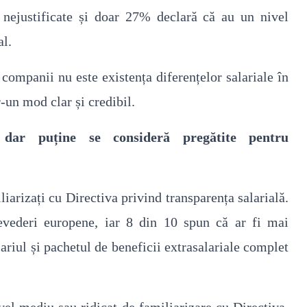
e nejustificate și doar 27% declară că au un nivel
al.
companii nu este existența diferențelor salariale în
tr-un mod clar și credibil.
 dar puține se consideră pregătite pentru
liarizați cu Directiva privind transparența salarială.
evederi europene, iar 8 din 10 spun că ar fi mai
ariul și pachetul de beneficii extrasalariale complet