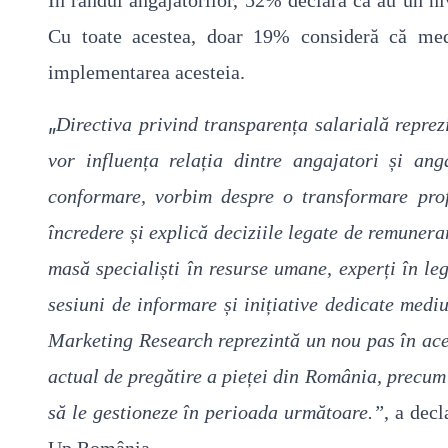
În rândul angajatorilor, 52% declară că au un ni
Cu toate acestea, doar 19% consideră că med
implementarea acesteia.
„
Directiva privind transparența salarială repre
vor influența relația dintre angajatori și ang
conformare, vorbim despre o transformare prof
încredere și explică deciziile legate de remuner
masă specialiști în resurse umane, experți în leg
sesiuni de informare și inițiative dedicate medi
Marketing Research reprezintă un nou pas în ace
actual de pregătire a pieței din România, precum 
să le gestioneze în perioada următoare.”
, a dec