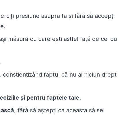
xerciţi presiune asupra ta şi fără să accepţi
ne.
aşi măsură cu care eşti astfel faţă de cei cu
.
, constientizând faptul că nu ai niciun drept
ciziile şi pentru faptele tale
.
rească
, fără să aştepţi ca aceasta să se