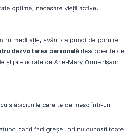
ate optime, necesare vieții active.
pentru meditație, avânt ca punct de pornire
ntru dezvoltarea personală
descoperite de
nale şi prelucrate de Ane-Mary Ormenişan:
 cu slăbiciunile care te definesc într-un
i atunci când faci greşeli ori nu cunoşti toate