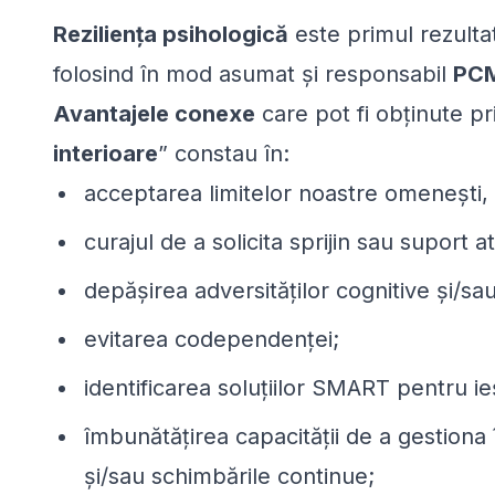
Reziliența psihologică
este primul rezulta
folosind în mod asumat și responsabil
PC
Avantajele conexe
care pot fi obținute p
interioare
” constau în:
acceptarea limitelor noastre omenești,
curajul de a solicita sprijin sau suport a
depășirea adversităților cognitive și/sau
evitarea codependenței;
identificarea soluțiilor SMART pentru ie
îmbunătățirea capacității de a gestiona
și/sau schimbările continue;