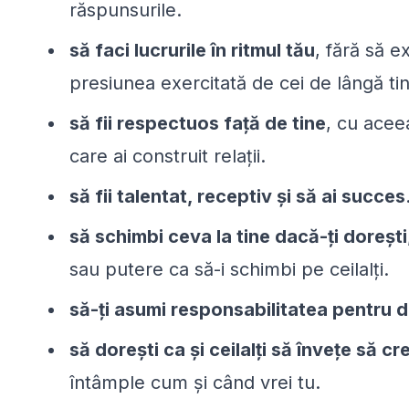
răspunsurile.
să faci lucrurile în ritmul tău
, fără să e
presiunea exercitată de cei de lângă ti
să fii respectuos faţă de tine
, cu acee
care ai construit relaţii.
să fii talentat, receptiv şi să ai succes
să schimbi ceva la tine dacă-ţi doreşti
sau putere ca să-i schimbi pe ceilalţi.
să-ţi asumi responsabilitatea pentru de
să doreşti ca şi ceilalţi să înveţe să c
întâmple cum şi când vrei tu.