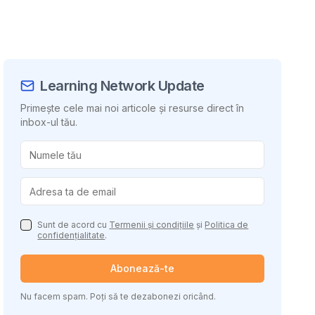
Learning Network Update
Primește cele mai noi articole și resurse direct în
inbox-ul tău.
uie conținutul
Sunt de acord cu
Termenii și condițiile
și
Politica de
confidențialitate
.
Abonează-te
Nu facem spam. Poți să te dezabonezi oricând.