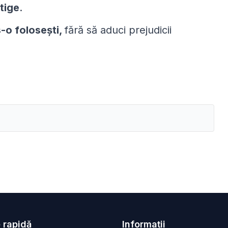
ştige
.
s-o foloseşti,
fără să aduci prejudicii
 rapidă
Informații