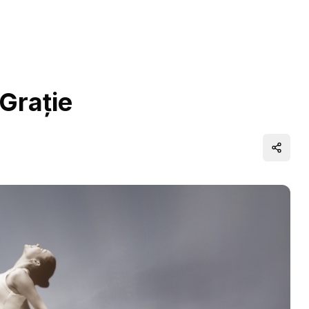
 Grație
Distrib