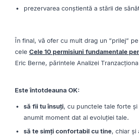
prezervarea conștientă a stării de sănăt
În final, vă ofer cu mult drag un ”prilej” 
cele
Cele 10 permisiuni fundamentale pe
Eric Berne, părintele Analizei Tranzacţio
Este întotdeauna OK:
să fii tu însuţi
, cu punctele tale forte şi
anumit moment dat al evoluţiei tale.
s
ă te simţi confortabil cu tine
, chiar ş