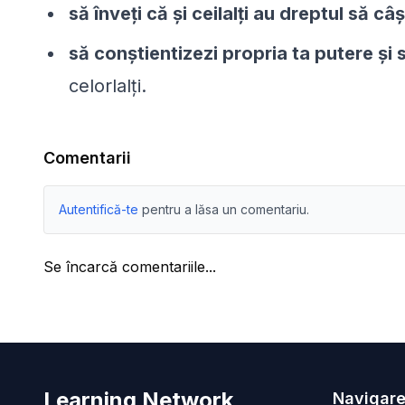
să înveţi că şi ceilalţi au dreptul să câ
să conştientizezi propria ta putere şi 
celorlalţi.
Comentarii
Autentifică-te
pentru a lăsa un comentariu.
Se încarcă comentariile...
Learning Network
Navigare