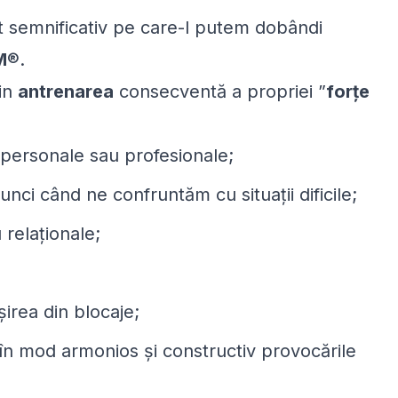
t semnificativ pe care-l putem dobândi
M
®.
rin
antrenarea
consecventă a propriei ”
forțe
 personale sau profesionale;
tunci când ne confruntăm cu situații dificile;
 relaționale;
șirea din blocaje;
 în mod armonios și constructiv provocările