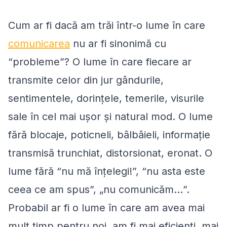
Cum ar fi dacă am trăi într-o lume în care
comunicarea
nu ar fi sinonimă cu
“probleme”? O lume în care fiecare ar
transmite celor din jur gândurile,
sentimentele, dorinţele, temerile, visurile
sale în cel mai uşor şi natural mod. O lume
fără blocaje, poticneli, bâlbâieli, informaţie
transmisă trunchiat, distorsionat, eronat. O
lume fără “
nu mă înţelegi!
”, “
nu asta este
ceea ce am spus
”, „
nu comunicăm...
”.
Probabil ar fi o lume în care am avea mai
mult timp pentru noi, am fi mai eficienţi, mai