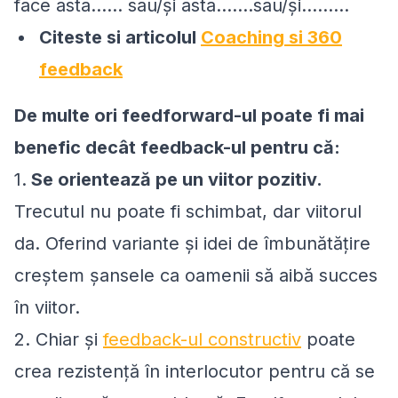
face asta...... sau/şi asta.......sau/şi.........
Citeste si articolul
Coaching si 360
feedback
De multe ori feedforward-ul poate fi mai
benefic decât feedback-ul pentru că:
1.
Se orientează pe un viitor pozitiv.
Trecutul nu poate fi schimbat, dar viitorul
da. Oferind variante şi idei de îmbunătăţire
creştem şansele ca oamenii să aibă succes
în viitor.
2. Chiar şi
feedback-ul constructiv
poate
crea rezistenţă în interlocutor pentru că se