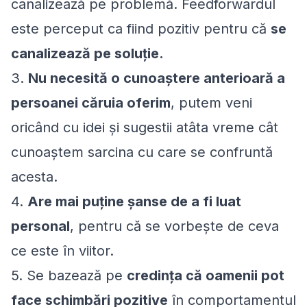
canalizează pe problemă. Feedforwardul
este perceput ca fiind pozitiv pentru că
se
canalizează pe soluţie.
3.
Nu necesită o cunoaştere anterioară a
persoanei căruia oferim
, putem veni
oricând cu idei şi sugestii atâta vreme cât
cunoaştem sarcina cu care se confruntă
acesta.
4.
Are mai puţine şanse de a fi luat
personal
, pentru că se vorbeşte de ceva
ce este în viitor.
5. Se bazează pe
credinţa că oamenii pot
face schimbări pozitive
în comportamentul